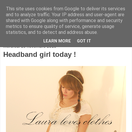
This site uses cookies from Google to deliver its services
and to analyze traffic. Your IP address and user-agent are
shared with Google along with performance and security
metrics to ensure quality of service, generate usage
statistics, and to detect and address abuse.
▼
LEARN MORE
GOT IT
mercredi 10 novembre 2010
Headband girl today !