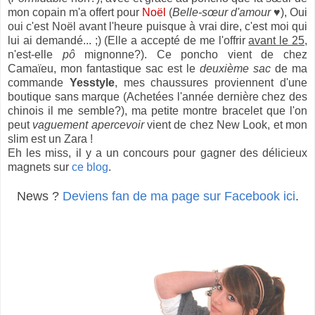
mon copain m'a offert pour
Noël
(
Belle-sœur d'amour
♥)
, Oui
oui c'est Noël avant l'heure puisque à vrai dire, c'est moi qui
lui ai demandé... ;) (Elle a accepté de me l'offrir
avant le 25
,
n'est-elle
pô
mignonne?). Ce poncho vient de chez
Camaïeu, mon fantastique sac est le
deuxième sac
de ma
commande
Yesstyle
, mes chaussures proviennent d'une
boutique sans marque (Achetées l'année dernière chez des
chinois il me semble?), ma petite montre bracelet que l'on
peut
vaguement apercevoir
vient de chez New Look, et mon
slim est un Zara !
Eh les miss, il y a un concours pour gagner des délicieux
magnets sur
ce blog
.
News ?
Deviens fan de ma page sur Facebook ici
.