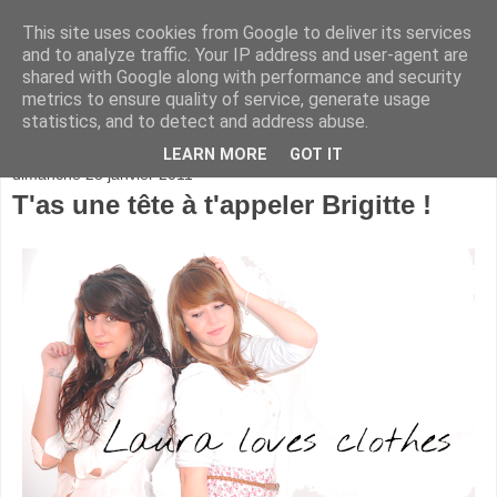
This site uses cookies from Google to deliver its services
and to analyze traffic. Your IP address and user-agent are
shared with Google along with performance and security
metrics to ensure quality of service, generate usage
statistics, and to detect and address abuse.
▼
LEARN MORE
GOT IT
dimanche 23 janvier 2011
T'as une tête à t'appeler Brigitte !