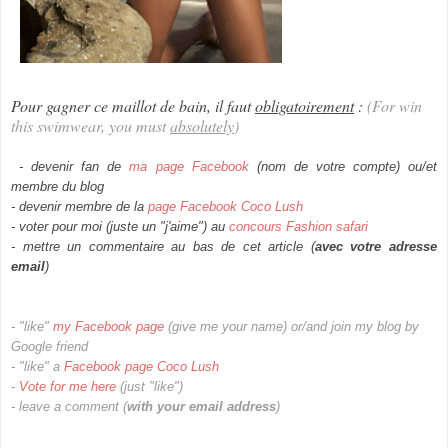
Pour gagner ce maillot de bain, il faut
obligatoirement
:
(For win
this swimwear
,
you must
absolutely
)
- devenir fan de
ma page Facebook
(nom de votre compte) ou/et
membre du blog
- devenir membre de la
page Facebook Coco Lush
- voter pour moi (juste un "j'aime") au
concours Fashion safari
- mettre un commentaire au bas de cet article (
avec votre adresse
email
)
- "
like
"
my
Facebook page
(give me your name)
or/and join my blog by
Google friend
- "like" a
Facebook page Coco Lush
-
Vote for me here
(just "like")
- leave
a
comment (
with
your
email
address
)