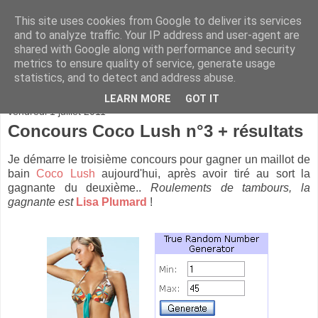
This site uses cookies from Google to deliver its services
and to analyze traffic. Your IP address and user-agent are
shared with Google along with performance and security
metrics to ensure quality of service, generate usage
statistics, and to detect and address abuse.
▼
LEARN MORE
GOT IT
vendredi 1 juillet 2011
Concours Coco Lush n°3 + résultats
Je démarre le troisième concours pour gagner un maillot de
bain
Coco Lush
aujourd'hui, après avoir tiré au sort la
gagnante du deuxième..
Roulements de tambours, la
gagnante est
Lisa Plumard
!