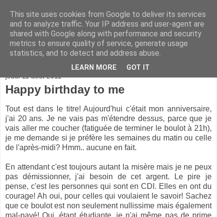
This site uses cookies from Google to deliver its services
and to analyze traffic. Your IP address and user-agent are
shared with Google along with performance and security
metrics to ensure quality of service, generate usage
statistics, and to detect and address abuse.
▼
LEARN MORE
GOT IT
jeudi 11 août 2011
Happy birthday to me
Tout est dans le titre! Aujourd'hui c'était mon anniversaire,
j'ai 20 ans. Je ne vais pas m'étendre dessus, parce que je
vais aller me coucher (fatiguée de terminer le boulot à 21h),
je me demande si je préfère les semaines du matin ou celle
de l'après-midi? Hmm.. aucune en fait.
En attendant c'est toujours autant la misère mais je ne peux
pas démissionner, j'ai besoin de cet argent. Le pire je
pense, c'est les personnes qui sont en CDI. Elles en ont du
courage! Ah oui, pour celles qui voulaient le savoir! Sachez
que ce boulot est non seulement nullissime mais également
mal-payé! Oui, étant étudiante, je n'ai même pas de prime