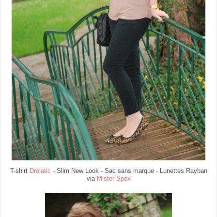
T-shirt
Drolatic
- Slim New Look - Sac sans marque - Lunettes Rayban
via
Mister Spex