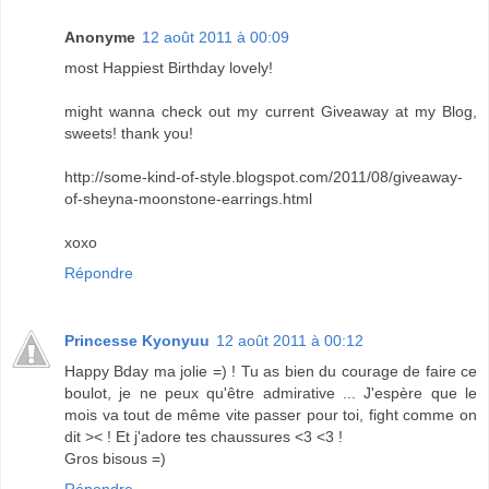
Anonyme
12 août 2011 à 00:09
most Happiest Birthday lovely!
might wanna check out my current Giveaway at my Blog,
sweets! thank you!
http://some-kind-of-style.blogspot.com/2011/08/giveaway-
of-sheyna-moonstone-earrings.html
xoxo
Répondre
Princesse Kyonyuu
12 août 2011 à 00:12
Happy Bday ma jolie =) ! Tu as bien du courage de faire ce
boulot, je ne peux qu'être admirative ... J'espère que le
mois va tout de même vite passer pour toi, fight comme on
dit >< ! Et j'adore tes chaussures <3 <3 !
Gros bisous =)
Répondre