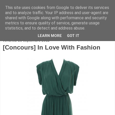
This site uses cookies from Google to deliver its services
and to analyze traffic. Your IP address and user-agent are
shared with Google along with performance and security
metrics to ensure quality of service, generate usage
statistics, and to detect and address abuse.
▼
LEARN MORE
GOT IT
vendredi 23 septembre 2011
[Concours] In Love With Fashion