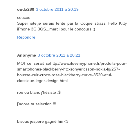
ouda280
3 octobre 2011 à 20:19
coucou
Super site,je serais tenté par la Coque strass Hello Kitty
iPhone 3G 3GS...merci pour le concours ;)
Répondre
Anonyme
3 octobre 2011 à 20:21
MOI ce serait sahttp://www.ilovemyphone.fr/produits-pour-
smartphones-blackberry-htc-sonyericsson-nokia-lg/257-
housse-cuir-croco-rose-blackberry-curve-8520-etui-
classique-leger-design.html
roe ou blanc j'hésiste :$
j'adore ta selection !!!
bisous jespere gagné hiii <3