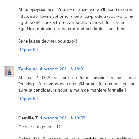
Si je gagnée les 10 euros, c'est ça qu'il me faudrais :
http://www.ilovemyphone.fr/itout-nos-produits-pour-iphone-
3g-3gs/284-pack-vitre-ecran-tactile-adhesif-3m-iphone-
3gs-film-protection-transparent-offert-double-face.html
Je te laisse deviner pourquoi !!
Répondre
Typhaine
4 octobre 2011 à 18:01
Ah oui ? :D Alors pour se faire, envoie un petit mail
"casting" à sevenhands.shop@hotmail.fr, comme ça on
aura ta candidature sous la main de manière formelle !
Répondre
Camille.T
4 octobre 2011 à 19:58
Ce site est génial ! :D
J'aime les 2 pages et voilà l'article que je préfère :