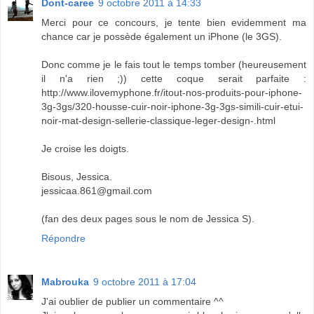
Dont-caree
9 octobre 2011 à 14:33
Merci pour ce concours, je tente bien evidemment ma
chance car je possède également un iPhone (le 3GS).
Donc comme je le fais tout le temps tomber (heureusement
il n'a rien ;)) cette coque serait parfaite :
http://www.ilovemyphone.fr/itout-nos-produits-pour-iphone-
3g-3gs/320-housse-cuir-noir-iphone-3g-3gs-simili-cuir-etui-
noir-mat-design-sellerie-classique-leger-design-.html
Je croise les doigts.
Bisous, Jessica.
jessicaa.861@gmail.com
(fan des deux pages sous le nom de Jessica S).
Répondre
Mabrouka
9 octobre 2011 à 17:04
J'ai oublier de publier un commentaire ^^