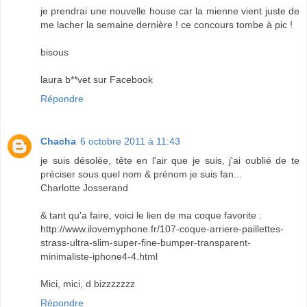
je prendrai une nouvelle house car la mienne vient juste de
me lacher la semaine dernière ! ce concours tombe à pic !
bisous
laura b**vet sur Facebook
Répondre
Chacha
6 octobre 2011 à 11:43
je suis désolée, tête en l'air que je suis, j'ai oublié de te
préciser sous quel nom & prénom je suis fan...
Charlotte Josserand
& tant qu'a faire, voici le lien de ma coque favorite :
http://www.ilovemyphone.fr/107-coque-arriere-paillettes-
strass-ultra-slim-super-fine-bumper-transparent-
minimaliste-iphone4-4.html
Mici, mici, d bizzzzzzz
Répondre