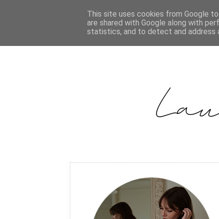
This site uses cookies from Google to 
are shared with Google along with per
statistics, and to detect and address 