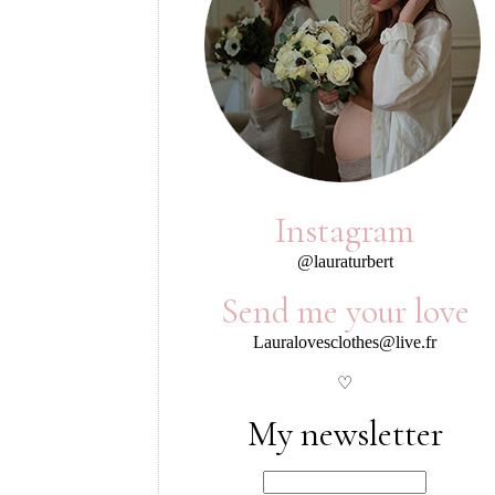
Instagram
@lauraturbert
Send me your love
Lauralovesclothes@live.fr
♡
My newsletter