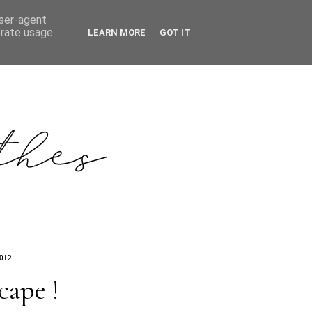
user-agent
erate usage
LEARN MORE
GOT IT
2012
cape !