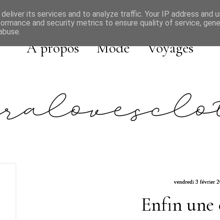
deliver its services and to analyze traffic. Your IP address and 
formance and security metrics to ensure quality of service, gen
abuse.
A propos
Mode
Voyages
vendredi 3 février 
Enfin une 