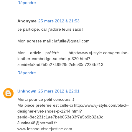
Répondre
Anonyme
25 mars 2012 à 21:53
Je participe, car j'adore leurs sacs !
Mon adresse mail : lafutile@gmail.com
Mon article préféré : http://www.vj-style.com/genuine-
leather-cambridge-satchel-p-320.html?
zenid=fa8ad2b0e2749929e2c5c80e7234b213
Répondre
Unknown
25 mars 2012 à 22:01
Merci pour ce petit concours :)
Ma pièce préférée est celle-ci http://www.vj-style.com/black-
designer-rivet-shoes-p-1244.html?
zenid=8ec231c1ae7beb053e33f7e5b9b32a0c
Justine48@hotmail.fr
www.lesnoeudsdejustine.com