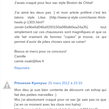
J'avais craqué pour leur sac style Boston de Chloé!
J'ai aimé les deux pas :) et mon article préféré c'est les
talons style Litas (http://www.vj-style.com/classic-thick-
heels-p-1303.html?
zenid=1e9be6d046a9293150a086db0ea24a35) tout
simplement car ces chaussures sont magnifiques et que ce
site fait vraiment de bonnes "copies" je trouve, ce qui
permet d'avoir de jolies choses sans se ruiner!
Bisous et merci pour ce concours!
Camille
camie.osaki@live.fr
Répondre
Princesse Kyonyuu
25 mars 2012 à 23:33
Mon dieu je suis bien contente de découvrir cet eshop qui
fait des petites merveilles :)
Moi j'ai absolument craqué pour ce sac (je sais pas ce que
j'ai en ce moment avec les clous moi haha) :