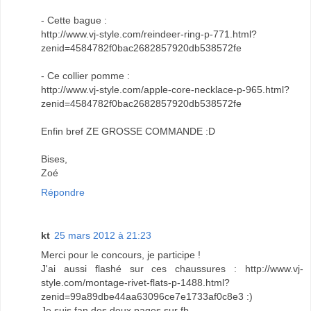
- Cette bague :
http://www.vj-style.com/reindeer-ring-p-771.html?
zenid=4584782f0bac2682857920db538572fe
- Ce collier pomme :
http://www.vj-style.com/apple-core-necklace-p-965.html?
zenid=4584782f0bac2682857920db538572fe
Enfin bref ZE GROSSE COMMANDE :D
Bises,
Zoé
Répondre
kt
25 mars 2012 à 21:23
Merci pour le concours, je participe !
J'ai aussi flashé sur ces chaussures : http://www.vj-
style.com/montage-rivet-flats-p-1488.html?
zenid=99a89dbe44aa63096ce7e1733af0c8e3 :)
Je suis fan des deux pages sur fb.