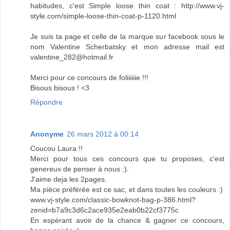
habitudes, c'est Simple loose thin coat : http://www.vj-
style.com/simple-loose-thin-coat-p-1120.html
Je suis ta page et celle de la marque sur facebook sous le
nom Valentine Scherbatsky et mon adresse mail est
valentine_282@hotmail.fr
Merci pour ce concours de foliiiiiie !!!
Bisous bisous ! <3
Répondre
Anonyme
26 mars 2012 à 00:14
Coucou Laura !!
Merci pour tous ces concours que tu proposes, c'est
genereux de penser à nous :).
J'aime deja les 2pages.
Ma pièce préférée est ce sac, et dans toutes les couleurs :)
www.vj-style.com/classic-bowknot-bag-p-386.html?
zenid=b7a9c3d6c2ace935e2eab0b22cf3775c
En espérant avoir de la chance & gagner ce concours,