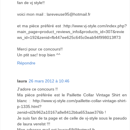
fan de vj style!!
voici mon mail : lareveuse95@hotmail.fr
et ma pièce préféré est :http://www.vj-style.com/index.php?
main_page=product_reviews_info&products_id=307&revie
ws_id=192&zenid=fb447ee625c645c0eab94f998013ff73
Merci pour ce concours!!
Un ptit sac! trop bien ^^
Répondre
laura
26 mars 2012 à 10:46
J'adore ce concours !!
Ma pièce préférée est le Paillette Collar Vintage Shirt en
blanc : http://www.vj-style.com/paillette-collar-vintage-shirt-
p-1335.html?
zenid=d2b962a10167a8e8412bba653aae376b !
Je suis fan de ta page et de celle de vj-style sous le pseudo
de laura verelst !!!
Mon adresse mail est laurav59@hotmail.fr