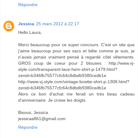
Répondre
Jessica
25 mars 2012 à 22:17
Hello Laura,
Merci beaucoup pour ce super concours. C'est un site que
j'aime beaucoup pour ses sacs et bête comme je suis, je
n'avais jamais vraiment pensé à regardé côté vêtements.
GROS coup de coeur pour 2 blouses : http://www.vj-
style.com/transparent-lace-hem-shirt-p-1479.html?
zenid=b346fb75577cfc64c8dbdb9380cedb1e
http://www.vj-style.com/vintage-bowtie-shirt-p-1308.html?
zenid=b346fb75577cfc64c8dbdb9380cedb1e
Alors ce bon d'achat me ferait un très beau cadeau
d'anniversaire. Je croise les doigts.
Bisous, Jessica.
jessicaa861@gmail.com
Répondre