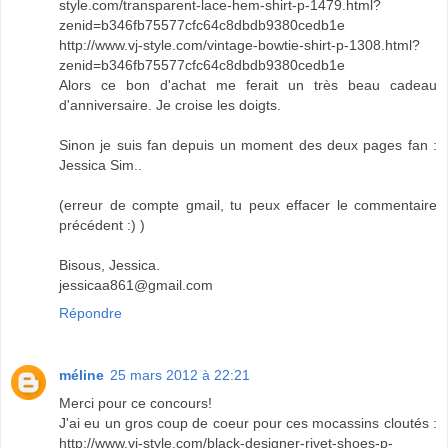
style.com/transparent-lace-hem-shirt-p-1479.html?
zenid=b346fb75577cfc64c8dbdb9380cedb1e
http://www.vj-style.com/vintage-bowtie-shirt-p-1308.html?
zenid=b346fb75577cfc64c8dbdb9380cedb1e
Alors ce bon d'achat me ferait un très beau cadeau
d'anniversaire. Je croise les doigts.
Sinon je suis fan depuis un moment des deux pages fan :
Jessica Sim..
(erreur de compte gmail, tu peux effacer le commentaire
précédent :) )
Bisous, Jessica.
jessicaa861@gmail.com
Répondre
méline
25 mars 2012 à 22:21
Merci pour ce concours!
J'ai eu un gros coup de coeur pour ces mocassins cloutés :
http://www.vj-style.com/black-designer-rivet-shoes-p-