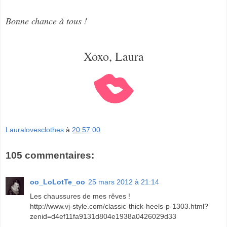
Bonne chance à tous !
Xoxo, Laura
Lauralovesclothes
à
20:57:00
105 commentaires:
oo_LoLotTe_oo
25 mars 2012 à 21:14
Les chaussures de mes rêves !
http://www.vj-style.com/classic-thick-heels-p-1303.html?
zenid=d4ef11fa9131d804e1938a0426029d33