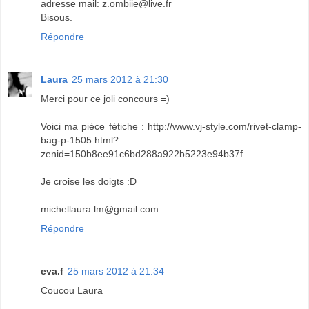
adresse mail: z.ombiie@live.fr
Bisous.
Répondre
Laura
25 mars 2012 à 21:30
Merci pour ce joli concours =)
Voici ma pièce fétiche : http://www.vj-style.com/rivet-clamp-
bag-p-1505.html?
zenid=150b8ee91c6bd288a922b5223e94b37f
Je croise les doigts :D
michellaura.lm@gmail.com
Répondre
eva.f
25 mars 2012 à 21:34
Coucou Laura