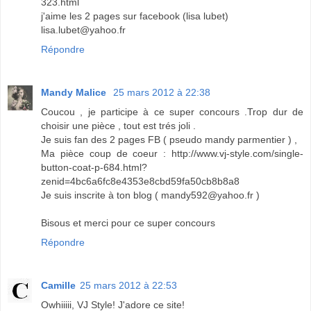
323.html
j'aime les 2 pages sur facebook (lisa lubet)
lisa.lubet@yahoo.fr
Répondre
Mandy Malice
25 mars 2012 à 22:38
Coucou , je participe à ce super concours .Trop dur de
choisir une pièce , tout est trés joli .
Je suis fan des 2 pages FB ( pseudo mandy parmentier ) ,
Ma pièce coup de coeur : http://www.vj-style.com/single-
button-coat-p-684.html?
zenid=4bc6a6fc8e4353e8cbd59fa50cb8b8a8
Je suis inscrite à ton blog ( mandy592@yahoo.fr )
Bisous et merci pour ce super concours
Répondre
Camille
25 mars 2012 à 22:53
Owhiiiii, VJ Style! J'adore ce site!