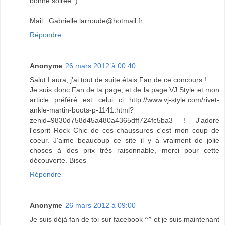
bonne soirée :)
Mail : Gabrielle.larroude@hotmail.fr
Répondre
Anonyme
26 mars 2012 à 00:40
Salut Laura, j'ai tout de suite étais Fan de ce concours !
Je suis donc Fan de ta page, et de la page VJ Style et mon
article préféré est celui ci http://www.vj-style.com/rivet-
ankle-martin-boots-p-1141.html?
zenid=9830d758d45a480a4365dff724fc5ba3 ! J'adore
l'esprit Rock Chic de ces chaussures c'est mon coup de
coeur. J'aime beaucoup ce site il y a vraiment de jolie
choses à des prix très raisonnable, merci pour cette
découverte. Bises
Répondre
Anonyme
26 mars 2012 à 09:00
Je suis déjà fan de toi sur facebook ^^ et je suis maintenant