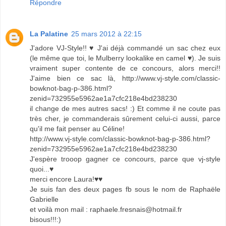
Répondre
La Palatine
25 mars 2012 à 22:15
J'adore VJ-Style!! ♥ J'ai déjà commandé un sac chez eux
(le même que toi, le Mulberry lookalike en camel ♥). Je suis
vraiment super contente de ce concours, alors merci!!
J'aime bien ce sac là, http://www.vj-style.com/classic-
bowknot-bag-p-386.html?
zenid=732955e5962ae1a7cfc218e4bd238230
il change de mes autres sacs! :) Et comme il ne coute pas
très cher, je commanderais sûrement celui-ci aussi, parce
qu'il me fait penser au Céline!
http://www.vj-style.com/classic-bowknot-bag-p-386.html?
zenid=732955e5962ae1a7cfc218e4bd238230
J'espère trooop gagner ce concours, parce que vj-style
quoi...♥
merci encore Laura!♥♥
Je suis fan des deux pages fb sous le nom de Raphaële
Gabrielle
et voilà mon mail : raphaele.fresnais@hotmail.fr
bisous!!!:)