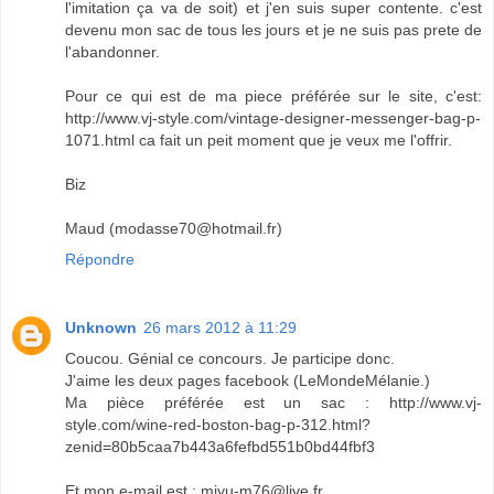
l'imitation ça va de soit) et j'en suis super contente. c'est
devenu mon sac de tous les jours et je ne suis pas prete de
l'abandonner.
Pour ce qui est de ma piece préférée sur le site, c'est:
http://www.vj-style.com/vintage-designer-messenger-bag-p-
1071.html ca fait un peit moment que je veux me l'offrir.
Biz
Maud (modasse70@hotmail.fr)
Répondre
Unknown
26 mars 2012 à 11:29
Coucou. Génial ce concours. Je participe donc.
J'aime les deux pages facebook (LeMondeMélanie.)
Ma pièce préférée est un sac : http://www.vj-
style.com/wine-red-boston-bag-p-312.html?
zenid=80b5caa7b443a6fefbd551b0bd44fbf3
Et mon e-mail est : miyu-m76@live.fr