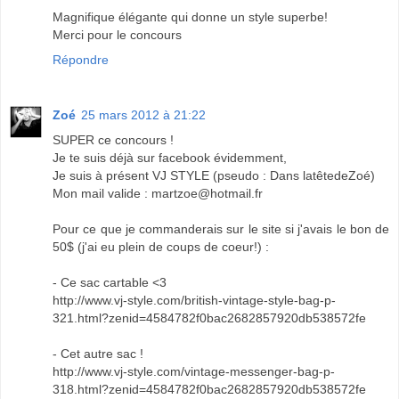
Magnifique élégante qui donne un style superbe!
Merci pour le concours
Répondre
Zoé
25 mars 2012 à 21:22
SUPER ce concours !
Je te suis déjà sur facebook évidemment,
Je suis à présent VJ STYLE (pseudo : Dans latêtedeZoé)
Mon mail valide : martzoe@hotmail.fr
Pour ce que je commanderais sur le site si j'avais le bon de
50$ (j'ai eu plein de coups de coeur!) :
- Ce sac cartable <3
http://www.vj-style.com/british-vintage-style-bag-p-
321.html?zenid=4584782f0bac2682857920db538572fe
- Cet autre sac !
http://www.vj-style.com/vintage-messenger-bag-p-
318.html?zenid=4584782f0bac2682857920db538572fe