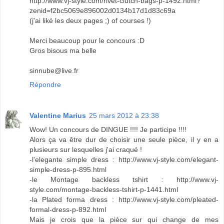
http://www.vj-style.com/rivet-clutch-bags-p-1492.html?
zenid=f2bc5069e896002d0134b17d1d83c69a
(j'ai liké les deux pages ;) of courses !)
Merci beaucoup pour le concours :D
Gros bisous ma belle
sinnube@live.fr
Répondre
Valentine Marius
25 mars 2012 à 23:38
Wow! Un concours de DINGUE !!!! Je participe !!!!
Alors ça va être dur de choisir une seule pièce, il y en a
plusieurs sur lesquelles j'ai craqué !
-l'elegante simple dress : http://www.vj-style.com/elegant-
simple-dress-p-895.html
-le Montage backless tshirt : http://www.vj-
style.com/montage-backless-tshirt-p-1441.html
-la Plated forma dress : http://www.vj-style.com/pleated-
formal-dress-p-892.html
Mais je crois que la pièce sur qui change de mes