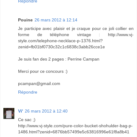
Répondre
Pouine
26 mars 2012 à 12:14
Je participe avec plaisir et je craque pour ce joli collier en
forme de téléphone vintage : http://www.vj-
style.com/telephone-necklace-p-1376.html?
zenid=fb01bf0730c32c1c6838c3abb26cce1e
Je suis fan des 2 pages : Perrine Campan
Merci pour ce concours :)
pcampan@gmail.com
Répondre
Vi'
26 mars 2012 à 12:40
Ce sac ;)
http://www.vj-style.com/pure-color-bucket-shohulder-bag-p-
1486.html?zenid=6876bb57499e5c63816996e61f8a8b41