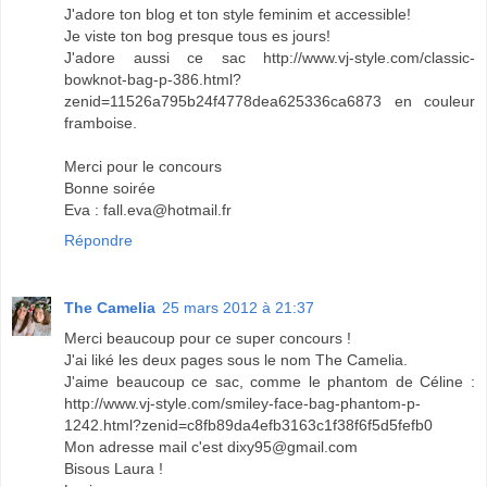
J'adore ton blog et ton style feminim et accessible!
Je viste ton bog presque tous es jours!
J'adore aussi ce sac http://www.vj-style.com/classic-
bowknot-bag-p-386.html?
zenid=11526a795b24f4778dea625336ca6873 en couleur
framboise.
Merci pour le concours
Bonne soirée
Eva : fall.eva@hotmail.fr
Répondre
The Camelia
25 mars 2012 à 21:37
Merci beaucoup pour ce super concours !
J'ai liké les deux pages sous le nom The Camelia.
J'aime beaucoup ce sac, comme le phantom de Céline :
http://www.vj-style.com/smiley-face-bag-phantom-p-
1242.html?zenid=c8fb89da4efb3163c1f38f6f5d5fefb0
Mon adresse mail c'est dixy95@gmail.com
Bisous Laura !