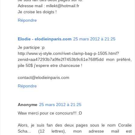
Adresse mail : mllekt@hotmail.fr
Je croise les doigts !
Répondre
Elodie - elodieinparis.com
25 mars 2012 à 21:25
Je participe :p
http://www.vj-style.com/rivet-clamp-bag-p-1505.html?
zenid=aa47293b7a9fe2f7453b9c61e768f5dd mon préféré,
pile 50$ j'espere etre chanceuse !
contact@elodieinparis.com
Répondre
Anonyme
25 mars 2012 à 21:25
Waw merci pour ce concours!!! :D
Alors, je suis fan des deux pages sous le nom Coralie
Scha... (12 lettres), mon adresse mail est