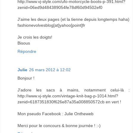
http://www.vj-style.com/ufo-motorcycle-boots-p-391.html?
zenid=06ed9d484389054fe78df60d94502ef0
J'aime les deux pages (et la tienne depuis longtemps haha)
fashionevolvesblog[at]yahoo[point]fr
Je crois les doigts!
Bisous
Répondre
Julie
26 mars 2012 à 12:02
Bonjour !
J'adore les sacs à mains, notamment celui-là :
http://www.vj-style.com/vintage-knit-bag-p-1014.html?
zenid=6187351830f626e87a35a008850572cb en vert !
Mon pseudo Facebook : Julie Ontheweb
Merci pour le concours & bonne journée ! :-)