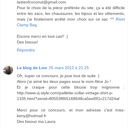
tasteofcoconut@gmail.com.
Pour le choix de la pièce préférée du site, ça a été difficile
entre les sacs, les chaussures, les bijoux et les vêtements,
mais j'ai finalement arrêté mon choix sur ce sac ^^
Rivet
Clamp Bag
Encore merci en tout cas!! :)
Des bisous!
Répondre
Le blog de Lice
25 mars 2012 à 21:25
Oh, super ce concours, je joue tout de suite :)
Alors j'ai aimé les deux pages sous le nom Alice Jo !
Et je craque pour cette blouse trop mignonne :
http://www.vj-style.com/paillette-collar-vintage-shirt-p-
1335.html?zenid=80553f865168648ca5ee891c217d24af
Merci pour ce concours, et mon adresse c'est miss-
keny@hotmail.fr
Des bisous ma Laura