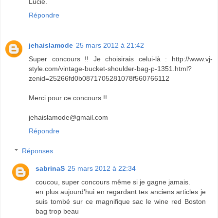
Lucie.
Répondre
jehaislamode
25 mars 2012 à 21:42
Super concours !! Je choisirais celui-là : http://www.vj-
style.com/vintage-bucket-shoulder-bag-p-1351.html?
zenid=25266fd0b0871705281078f560766112
Merci pour ce concours !!
jehaislamode@gmail.com
Répondre
Réponses
sabrinaS
25 mars 2012 à 22:34
coucou, super concours même si je gagne jamais.
en plus aujourd'hui en regardant tes anciens articles je
suis tombé sur ce magnifique sac le wine red Boston
bag trop beau