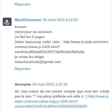
Répondre
MissChocoreve
25 mars 2012 à 22:02
bonsoir
merci pour ce concours
j'ai liké les 2 pages
j'aime beaucoup cette robe : http://www.vj-style.com/retro-
contrast-dress-p-1416.html?
zenid=bcd66add23125f17de8fc4afc8ef1a8a
je croise les doigts
misschocoreve(@)gmail.com
Répondre
Anonyme
25 mars 2012 à 22:15
Ah, ben j'viens de me rendre compte que mon lien n'était
pas le bon ^^ ma pièce préférée est celle ci ;)
http://www.vj-
style.com/rivet-clamp-bag-p-1505.html?
zenid=d4ef11fa9131d804e1938a0426029d33