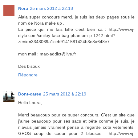
Nora
25 mars 2012 à 22:18
Alala super concours merci, je suis les deux pages sous le
nom de Nora make up .
La piece qui me fais kiffé c'est bien ca : http://www.vj-
style.com/smiley-face-bag-phantom-p-1242.html?
zenid=3343069a1ceb9141581424b3e8a648e7
mon mail : mac-addict@live.fr
Des bisoux
Répondre
Dont-caree
25 mars 2012 à 22:19
Hello Laura,
Merci beaucoup pour ce super concours. C'est un site que
j'aime beaucoup pour ses sacs et bête comme je suis, je
n'avais jamais vraiment pensé à regardé côté vêtements.
GROS coup de coeur pour 2 blouses : http://www.vj-