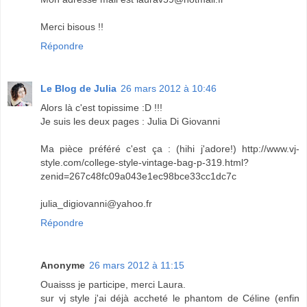
Merci bisous !!
Répondre
Le Blog de Julia
26 mars 2012 à 10:46
Alors là c'est topissime :D !!!
Je suis les deux pages : Julia Di Giovanni
Ma pièce préféré c'est ça : (hihi j'adore!) http://www.vj-
style.com/college-style-vintage-bag-p-319.html?
zenid=267c48fc09a043e1ec98bce33cc1dc7c
julia_digiovanni@yahoo.fr
Répondre
Anonyme
26 mars 2012 à 11:15
Ouaisss je participe, merci Laura.
sur vj style j'ai déjà accheté le phantom de Céline (enfin