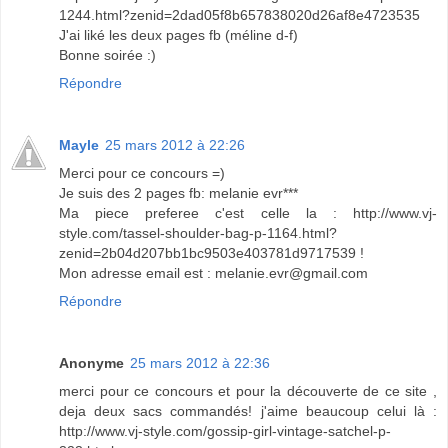
1244.html?zenid=2dad05f8b657838020d26af8e4723535
J'ai liké les deux pages fb (méline d-f)
Bonne soirée :)
Répondre
Mayle
25 mars 2012 à 22:26
Merci pour ce concours =)
Je suis des 2 pages fb: melanie evr***
Ma piece preferee c'est celle la : http://www.vj-
style.com/tassel-shoulder-bag-p-1164.html?
zenid=2b04d207bb1bc9503e403781d9717539 !
Mon adresse email est : melanie.evr@gmail.com
Répondre
Anonyme
25 mars 2012 à 22:36
merci pour ce concours et pour la découverte de ce site ,
deja deux sacs commandés! j'aime beaucoup celui là :
http://www.vj-style.com/gossip-girl-vintage-satchel-p-