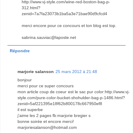
http://www.vj-style.com/wine-red-boston-bag-p-
312.html?
zenid=7a7fa23073b1ba5a3e71bae90d9cfcd4
merci encore pour ce concours et ton blog est top.
sabrina.sauviac@laposte.net
Répondre
marjorie salanson
25 mars 2012 à 21:48
bonjour
merci pour ce super concours
mon article coup de coeur est le sac pur color:http://www.vj-
style.com/pure-color-bucket-shohulder-bag-p-1486.html?
zenid=5af221395e18f62b800178c667950ef8
il est superbe
j'aime les 2 pages fb:marjorie bregier s
bonne soirée et encore merci!
marjoriesalanson@hotmail.com