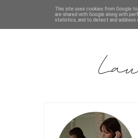
This site uses cookies from Google to 
are shared with Google along with per
statistics, and to detect and address 