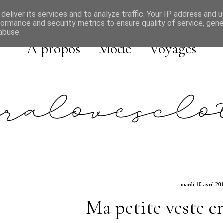
deliver its services and to analyze traffic. Your IP address and 
formance and security metrics to ensure quality of service, gen
abuse.
A propos
Mode
Voyages
mardi 10 avril 20
Ma petite veste en