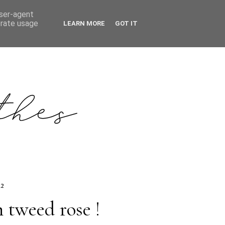
user-agent
erate usage
LEARN MORE
GOT IT
12
 tweed rose !