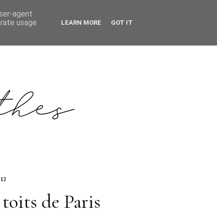
user-agent
erate usage
LEARN MORE
GOT IT
012
toits de Paris