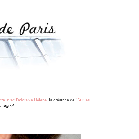
re avec l'adorable Hélène
, la créatrice de "
Sur les
er orgeat
.