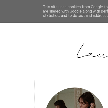
This site uses cookies from Google to 
are shared with Google along with per
statistics, and to detect and address 