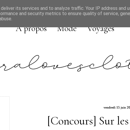
deliver its services and to analyze traffic. Your IP address and 
formance and security metrics to ensure quality of service, gen
abuse.
A propos
Mode
Voyages
vendredi 15 juin 2
[Concours] Sur les 