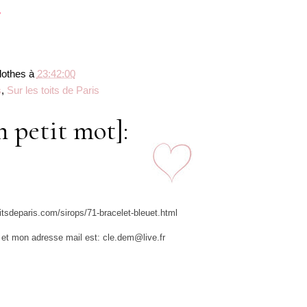
lothes
à
23:42:00
s
,
Sur les toits de Paris
n petit mot]:
1
oitsdeparis.com/sirops/71-bracelet-bleuet.html
et mon adresse mail est: cle.dem@live.fr