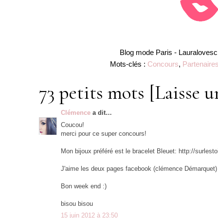
Blog mode Paris -
Lauralovesc
Mots-clés :
Concours
,
Partenaire
73 petits mots [Laisse u
Clémence
a dit…
Coucou!
merci pour ce super concours!
Mon bijoux préféré est le bracelet Bleuet: http://surlest
J'aime les deux pages facebook (clémence Démarquet) 
Bon week end :)
bisou bisou
15 juin 2012 à 23:50