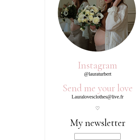
Instagram
@lauraturbert
Send me your love
Lauralovesclothes@live.fr
♡
My newsletter