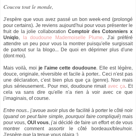
Coucou tout le monde,
J'espère que vous avez passé un bon week-end (prolongé
pour certains). Je reviens aujourd'hui pour vous présenter le
fruit de la jolie collaboration
Comptoir des Cotonniers x
Uniqlo
,
la doudoune Mademoiselle Plume
. J'ai préféré
attendre un peu pour vous la montrer puisqu'elle surgissait
de partout sur la blogo... De quoi en déprimer plus d'une
(dont moi).
Mais voilà, moi
je l'aime cette doudoune
. Elle est légère,
douce, originale, réversible et facile à porter.. Ceci n'est pas
une déclaration, c'est bien plus que ça (genre). Non mais
plus sérieusement.. Pour moi, doudoune rimait
avec ça
. Et
cela va sans dire qu'elle n'a rien à voir avec ce que
j'imaginais, of course.
Entre nous
.. j'avoue avoir plus de facilité à porter le côté noir
(
quand on peut faire simple, pourquoi faire compliqué
) mais
pour vous,
OUI vous
, j'ai décidé de faire un effort et de vous
montrer comment assortir le côté bordeaux/bleu/noir.
J'espère que la tenue vous plaira ;)