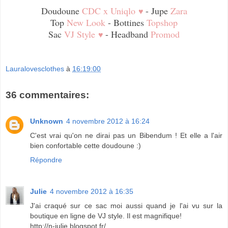
Doudoune
CDC x Uniqlo
- Jupe
Zara
♥
Top
New Look
- Bottines
Topshop
Sac
VJ Style
- Headband
Promod
♥
Lauralovesclothes
à
16:19:00
36 commentaires:
Unknown
4 novembre 2012 à 16:24
C'est vrai qu'on ne dirai pas un Bibendum ! Et elle a l'air
bien confortable cette doudoune :)
Répondre
Julie
4 novembre 2012 à 16:35
J'ai craqué sur ce sac moi aussi quand je l'ai vu sur la
boutique en ligne de VJ style. Il est magnifique!
http://n-julie.blogspot.fr/