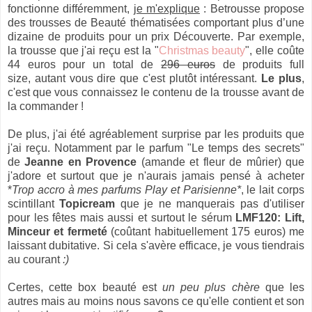
fonctionne différemment,
je m'explique
: Betrousse propose
des trousses de Beauté thématisées comportant plus d’une
dizaine de produits pour un prix Découverte. Par exemple,
la trousse que j'ai reçu est la "
Christmas beauty
", elle coûte
44 euros pour un total de
296 euros
de produits full
size, autant vous dire que c'est plutôt intéressant.
Le plus
,
c'est que vous connaissez le contenu de la trousse avant de
la commander !
De plus, j'ai été agréablement surprise par les produits que
j'ai reçu. Notamment par le parfum "Le temps des secrets"
de
Jeanne en Provence
(amande et fleur de mûrier) que
j'adore et surtout que je n'aurais jamais pensé à acheter
*
Trop accro à mes parfums Play et Parisienne*
, le lait corps
scintillant
Topicream
que je ne manquerais pas d'utiliser
pour les fêtes mais aussi et surtout le sérum
LMF120: Lift,
Minceur et fermeté
(coûtant habituellement 175 euros) me
laissant dubitative. Si cela s'avère efficace, je vous tiendrais
au courant
:)
Certes, cette box beauté est
un peu plus chère
que les
autres mais au moins nous savons ce qu'elle contient et son