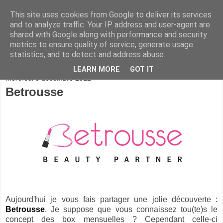
This site uses cookies from Google to deliver its services
and to analyze traffic. Your IP address and user-agent are
shared with Google along with performance and security
metrics to ensure quality of service, generate usage
statistics, and to detect and address abuse.
▼
LEARN MORE
GOT IT
mercredi 5 décembre 2012
Betrousse
Aujourd'hui je vous fais partager une jolie découverte :
Betrousse
. Je suppose que vous connaissez tou(te)s le
concept des box mensuelles ? Cependant celle-ci