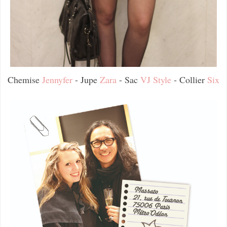
Chemise
Jennyfer
- Jupe
Zara
- Sac
VJ Style
- Collier
Six