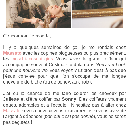
Coucou tout le monde,
Il y a quelques semaines de ça, je me rendais chez
Massato
avec les copines blogueuses ou plus précisément,
les
moschi-moschi girls
. Vous savez le grand coiffeur qui
accompagne souvent Cristina Cordula dans
Nouveau Look
pour une nouvelle vie
, vous voyez ? Et bien c'est là-bas que
j'étais conviée pour que l'on s'occupe de ma longue
chevelure de biche (ou de poney, au choix).
J'ai eu la chance de me faire colorer les cheveux par
Juliette
et d'être coiffer par
Sonny
. Des coiffeurs vraiment
doués, adorables et à l'écoute ! N'hésitez pas à aller chez
Massato
si vos cheveux vous exaspèrent et
si vous avez de
l'argent à dépenser (
bah oui c'est pas donné
)
, vous ne serez
pas déçu(e)s !