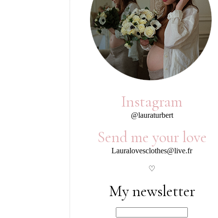
Instagram
@lauraturbert
Send me your love
Lauralovesclothes@live.fr
♡
My newsletter