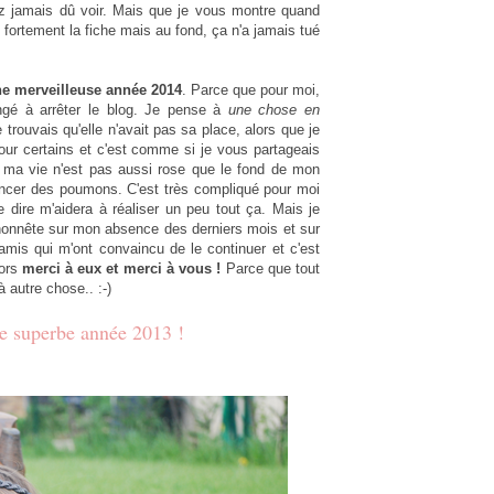
z jamais dû voir. Mais que je vous montre quand
 fortement la fiche mais au fond, ça n'a jamais tué
e merveilleuse année 2014
. Parce que pour moi,
ngé à arrêter le blog. Je pense à
une chose en
 trouvais qu'elle n'avait pas sa place, alors que je
r certains et c'est comme si je vous partageais
t ma vie n'est pas aussi rose que le fond de mon
ancer des poumons. C'est très compliqué pour moi
 dire m'aidera à réaliser un peu tout ça. Mais je
 honnête sur mon absence des derniers mois et sur
mis qui m'ont convaincu de le continuer et c'est
lors
merci à eux et merci à vous !
Parce que tout
autre chose.. :-)
une superbe année 2013 !