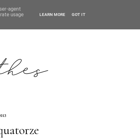
user-agent
erate usage
LEARN MORE
GOT IT
2013
quatorze