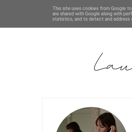
This site uses cookies from Google to 
are shared with Google along with per
statistics, and to detect and address 