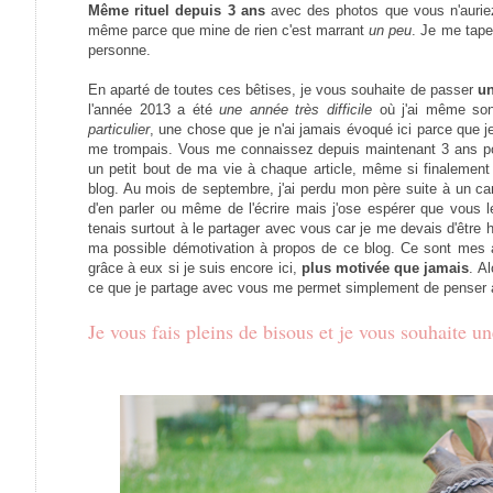
Même rituel depuis 3 ans
avec des photos que vous n'aurie
même parce que mine de rien c'est marrant
un peu
. Je me tape
personne.
En aparté de toutes ces bêtises, je vous souhaite de passer
un
l'année 2013 a été
une année très difficile
où j'ai même so
particulier
, une chose que je n'ai jamais évoqué ici parce que je
me trompais. Vous me connaissez depuis maintenant 3 ans pou
un petit bout de ma vie à chaque article, même si finalemen
blog. Au mois de septembre, j'ai perdu mon père suite à un c
d'en parler ou même de l'écrire mais j'ose espérer que vous le
tenais surtout à le partager avec vous car je me devais d'être
ma possible démotivation à propos de ce blog. Ce sont mes a
grâce à eux si je suis encore ici,
plus motivée que jamais
. A
ce que je partage avec vous me permet simplement de penser à 
Je vous fais pleins de bisous et je vous souhaite 