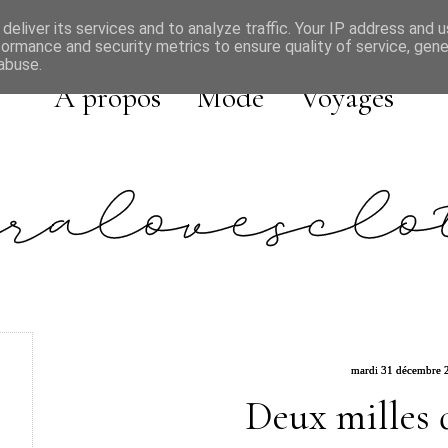
deliver its services and to analyze traffic. Your IP address and 
formance and security metrics to ensure quality of service, gen
abuse.
A propos
Mode
Voyages
mardi 31 décembre 
Deux milles 