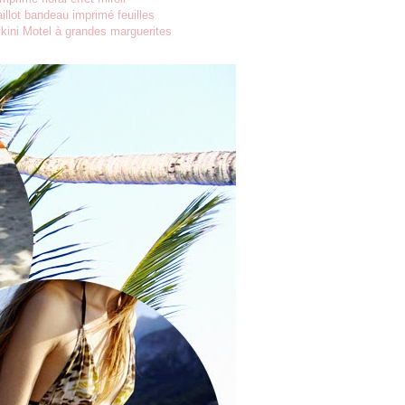
illot bandeau imprimé feuilles
ikini Motel à grandes marguerites