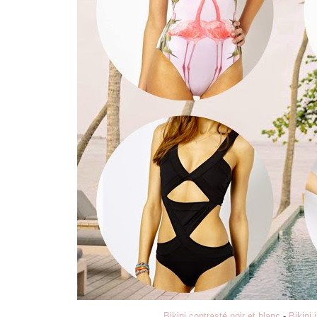
Bikini contrasté noir et blanc
-
Bikini 