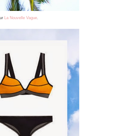
ur
La Nouvelle Vague
.