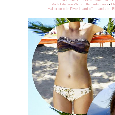
Maillot de bain Wildfox flamants roses
-
Ma
Maillot de bain River Island effet bandage
-
B