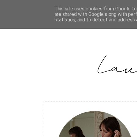
This site uses cookies from Google to 
are shared with Google along with per
statistics, and to detect and address 