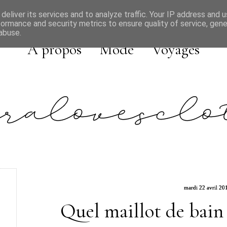
deliver its services and to analyze traffic. Your IP address and 
formance and security metrics to ensure quality of service, gen
abuse.
A propos
Mode
Voyages
mardi 22 avril 20
Quel maillot de bain 