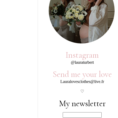
Instagram
@lauraturbert
Send me your love
Lauralovesclothes@live.fr
♡
My newsletter