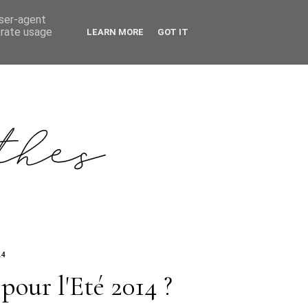
user-agent
erate usage
LEARN MORE
GOT IT
14
pour l'Eté 2014 ?