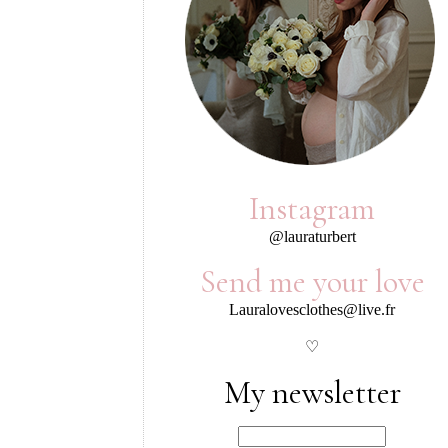
Instagram
@lauraturbert
Send me your love
Lauralovesclothes@live.fr
♡
My newsletter