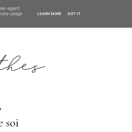
user-agent
erate usage
LEARN MORE
GOT IT
4
e soi