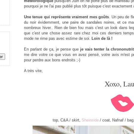
météorologique
puisqu'en Juin on ne porte plus de manteau (
e
pourquoi je ne l'ai pas publié plus tôt puisque c'est exactement
Une tenue qui représente vraiment mes goûts
. Un peu de fl
du noir évidemment, une paire de sandales noires, et ce ma
nombreux hiver.. Rien de bien fou mais c'est un look dans leq
que c'est une chose assez rare chez moi ces derniers temps
mode ne rime pas avec estime de soi.
Loin de là !
En parlant de ça, je pense que
je vais tenter la chrononutri
me dire votre ce que vous en avez pensé, votre avis m'est pré
pour perdre aux bons endroits ;-)
A très vite,
Xoxo, Lau
top, C&A / skirt,
Sheinside
/ coat, Nafnaf / ba