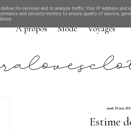
deliver its services and to analyze traffic. Your IP address and 
formance and security metrics to ensure quality of service, gen
abuse.
A propos
Mode
Voyages
jeudi 19 juin 201
Estime d