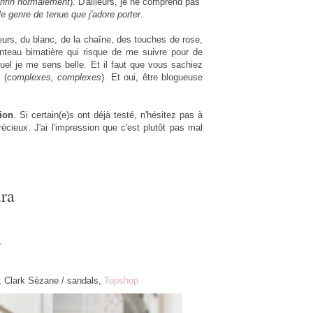
nfin normalement
). D'ailleurs, je ne comprend pas
le genre de tenue que j'adore porter
.
eurs, du blanc, de la chaîne, des touches de rose,
nteau bimatière qui risque de me suivre pour de
uel je me sens belle. Et il faut que vous sachiez
 (
complexes, complexes
). Et oui, être blogueuse
tion
. Si certain(e)s ont déjà testé, n'hésitez pas à
cieux. J'ai l'impression que c'est plutôt pas mal
ra
g, Clark Sézane / sandals,
Topshop