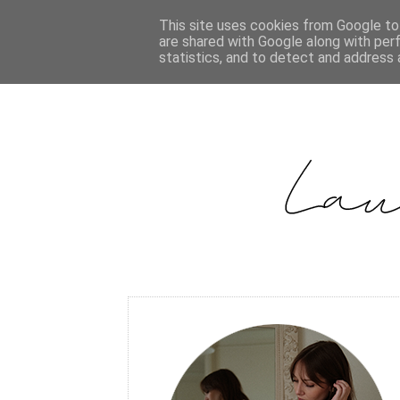
This site uses cookies from Google to 
are shared with Google along with per
statistics, and to detect and address 