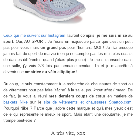
Ceux qui me suivent sur Instagram
l'auront compris,
je me suis mise au
sport
. Oui, AU SPORT. Je l'écris en majuscule parce que c'est un petit
pas pour vous mais
un grand pas
pour l'human.. MOI ! Je n'ai presque
jamais fait de sport de ma vie (non je ne compte pas les multiples essais
de danses différentes quand j'étais plus jeune). Je me suis inscrite dans
une salle, j'y vais 2/3 fois par semaine pendant 1h et je m’apprête à
devenir une
amatrice du vélo elliptique !
Du coup, je suis constamment à la recherche de chaussures de sport ou
de vêtements pour pas faire "tâche" à la salle,
you know what I mean
. De
ce fait, je vous ai réuni
mes derniers coups de cœur
en matière de
baskets Nike
sur
le
site de vêtements et chaussures Spartoo.com
.
Pourquoi Nike ? Parce que j'adore cette marque et qu'à mes yeux c'est
celle qui représente le mieux le sport. Mais étant une débutante, je me
trompe peut-être ?
A très vite, xxx