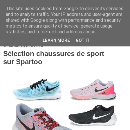
This site uses cookies from Google to deliver its services
and to analyze traffic. Your IP address and user-agent are
shared with Google along with performance and security
metrics to ensure quality of service, generate usage
statistics, and to detect and address abuse.
▼
LEARN MORE
GOT IT
vendredi 15 mai 2015
Sélection chaussures de sport
sur Spartoo