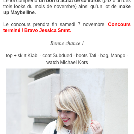
Le lot comprend
un bon d'achat de 45 euros
(prix d'un des
trois looks du mois de novembre) ainsi qu’un lot de
make
up Maybelline
.
Le concours prendra fin samedi 7 novembre.
Concours
terminé ! Bravo Jessica Smnt.
Bonne chance !
top + skirt Kiabi - coat Subdued - boots Tati - bag, Mango -
watch Michael Kors