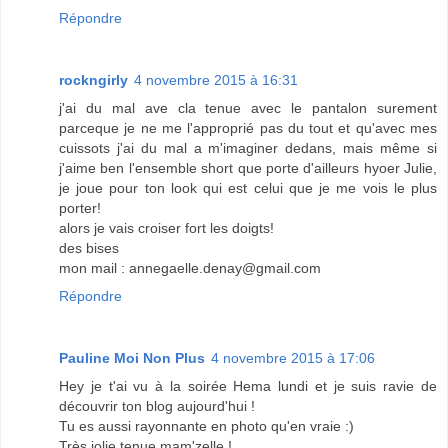
Répondre
rockngirly
4 novembre 2015 à 16:31
j'ai du mal ave cla tenue avec le pantalon surement
parceque je ne me l'approprié pas du tout et qu'avec mes
cuissots j'ai du mal a m'imaginer dedans, mais même si
j'aime ben l'ensemble short que porte d'ailleurs hyoer Julie,
je joue pour ton look qui est celui que je me vois le plus
porter!
alors je vais croiser fort les doigts!
des bises
mon mail : annegaelle.denay@gmail.com
Répondre
Pauline Moi Non Plus
4 novembre 2015 à 17:06
Hey je t'ai vu à la soirée Hema lundi et je suis ravie de
découvrir ton blog aujourd'hui !
Tu es aussi rayonnante en photo qu'en vraie :)
Très jolie tenue mam'zelle !