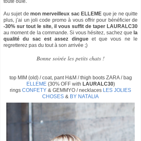
toute ouïe.
Au sujet de
mon merveilleux sac ELLEME
que je ne quitte
plus, j'ai un joli code promo à vous offrir pour bénéficier de
-30% sur tout le site, il vous suffit de taper LAURALC30
au moment de la commande. Si vous hésitez, sachez que
la
qualité du sac est assez dingue
et que vous ne le
regretterez pas du tout à son arrivée ;)
Bonne soirée les petits chats !
top MIM (old) / coat, pant H&M / thigh boots ZARA / bag
ELLEME
(30% OFF with
LAURALC30
)
rings
CONFETY
& GEMMYO / necklaces
LES JOLIES
CHOSES
&
BY NATALIA