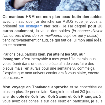
Ce manteau H&M est mon plus beau butin des soldes
avec un sac que j'ai déniché sur ASOS (que je vous ai
présenté
sur instagram
hier soir). Je l'ai dégoté
pour 20
euros seulement
, la veille des soldes (
la chance d'avoir
l'amoureux d'une de ses meilleures copines qui y bosse
). Il
tient incroyablement chaud, ce qui fait de lui mon allié idéal
en ce moment.
Parlons peu, parlons bien,
j'ai atteint les 50K sur
instagram
, c'est incroyable à mes yeux ! J'aimerais tous
vous réunir dans une seule pièce afin de vous faire des
bisous mais j'en aurais pour une semaine vu comme ça..
J'espère que mon univers continuera à vous plaire, encore
et encore..
♥
Mon voyage en Thaïlande approche
et se concrétise de
plus en plus. Je pense faire Bangkok pendant 2/3 jours puis
aller
du côté de Koh Tao, Koh Samui et Koh Phangan
. Si
vous avez des conseils sur des lieux en particulier, je suis