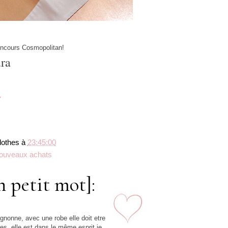
oncours Cosmopolitan!
ra
lothes
à
23:45:00
ouveaux achats
n petit mot]:
1
mignonne, avec une robe elle doit etre
es, elle est dans le même esprit je