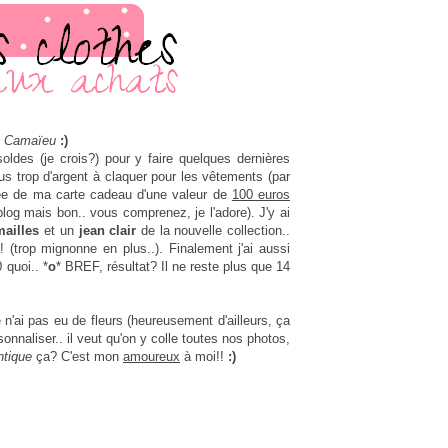
Camaïeu
:)
soldes (je crois?) pour y faire quelques dernières
plus trop d'argent à claquer pour les vêtements (par
rmée de ma carte cadeau d'une valeur de
100 euros
 blog mais bon.. vous comprenez, je l'adore). J'y ai
mailles
et un
jean clair
de la nouvelle collection..
 (trop mignonne en plus..). Finalement j'ai aussi
 quoi.. *
o
* BREF, résultat? Il ne reste plus que 14
e n'ai pas eu de fleurs (heureusement d'ailleurs, ça
rsonnaliser.. il veut qu'on y colle toutes nos photos,
tique
ça? C'est mon
amoureux
à moi!!
:)