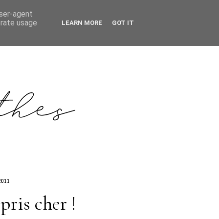
user-agent
erate usage
LEARN MORE
GOT IT
2011
pris cher !