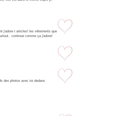
2
 j'adore t articles! les vêtements que
surtout.. continue comme ça j'adore!
3
4
nds des photos avec toi dedans