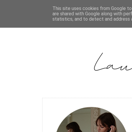
This site uses cookies from Google to 
are shared with Google along with per
statistics, and to detect and address 