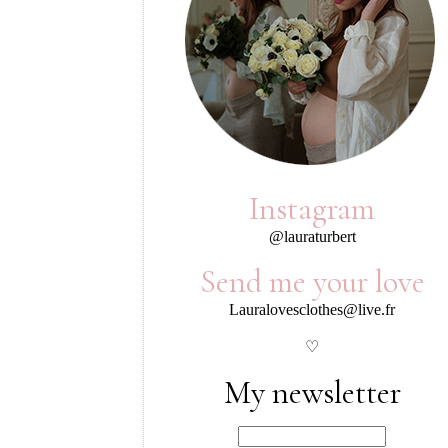
Instagram
@lauraturbert
Send me your love
Lauralovesclothes@live.fr
♡
My newsletter