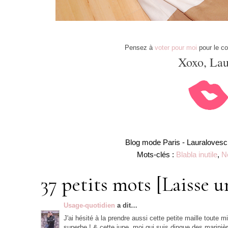
Pensez à
voter pour moi
pour le c
Xoxo, Lau
Blog mode Paris -
Lauralovesc
Mots-clés :
Blabla inutile
,
N
37 petits mots [Laisse u
Usage-quotidien
a dit…
J'ai hésité à la prendre aussi cette petite maille toute 
superbe ! & cette jupe, moi qui suis dingue des marinièr