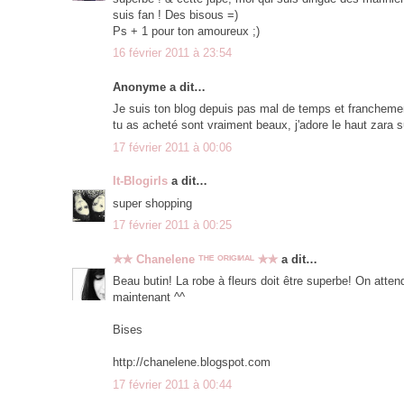
suis fan ! Des bisous =)
Ps + 1 pour ton amoureux ;)
16 février 2011 à 23:54
Anonyme a dit…
Je suis ton blog depuis pas mal de temps et franchement
tu as acheté sont vraiment beaux, j'adore le haut zara 
17 février 2011 à 00:06
It-Blogirls
a dit…
super shopping
17 février 2011 à 00:25
✯✯ Chanelene ᵀᴴᴱ ᴼᴿᴵᴳᴵᴻᴬᴸ ✯✯
a dit…
Beau butin! La robe à fleurs doit être superbe! On atte
maintenant ^^
Bises
http://chanelene.blogspot.com
17 février 2011 à 00:44