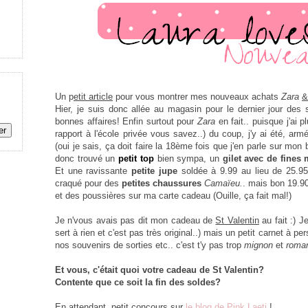
U
n p
etit article
pour vous montrer mes nouveaux achats
Zara
&
H
ier, je suis donc allée au magasin pour le dernier jour des 
bonnes affaires! Enfin surtout pour
Zara
en fait.. puisque j'ai 
rapport à l'école privée vous savez..) du coup, j'y ai été, a
(oui je sais, ça doit faire la 18ème fois que j'en parle sur mon
donc trouvé un
petit top
bien sympa, un
gilet avec de fines 
Et une ravissante
petite jupe
soldée à 9.99 au lieu de 25.95!
craqué pour des
petites chaussures
Camaïeu.
. mais bon 19.90
et des poussières sur ma carte cadeau (Ouille, ça fait mal!)
Je n'vous avais pas dit mon cadeau de
St Valentin
au fait :) J
sert à rien et c'est pas très original..) mais un petit carnet à pe
nos souvenirs de sorties etc.. c'est t'y pas trop
mignon
et
roman
Et vous, c'était quoi votre cadeau de St Valentin?
Contente que ce soit la fin des soldes?
En attendant, petit concours sur
le blog de Pink Laeti
!