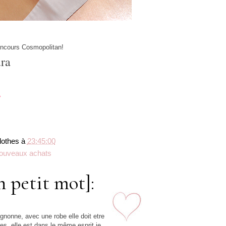
oncours Cosmopolitan!
ra
lothes
à
23:45:00
ouveaux achats
n petit mot]:
1
mignonne, avec une robe elle doit etre
es, elle est dans le même esprit je