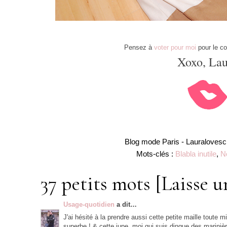
Pensez à
voter pour moi
pour le c
Xoxo, Lau
Blog mode Paris -
Lauralovesc
Mots-clés :
Blabla inutile
,
N
37 petits mots [Laisse u
Usage-quotidien
a dit…
J'ai hésité à la prendre aussi cette petite maille toute 
superbe ! & cette jupe, moi qui suis dingue des marinièr