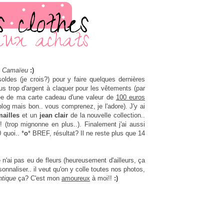
Camaïeu
:)
soldes (je crois?) pour y faire quelques dernières
plus trop d'argent à claquer pour les vêtements (par
rmée de ma carte cadeau d'une valeur de
100 euros
 blog mais bon.. vous comprenez, je l'adore). J'y ai
mailles
et un
jean clair
de la nouvelle collection..
 (trop mignonne en plus..). Finalement j'ai aussi
 quoi.. *
o
* BREF, résultat? Il ne reste plus que 14
e n'ai pas eu de fleurs (heureusement d'ailleurs, ça
rsonnaliser.. il veut qu'on y colle toutes nos photos,
tique
ça? C'est mon
amoureux
à moi!!
:)