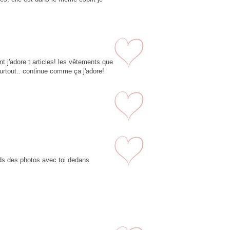
2
 j'adore t articles! les vêtements que
surtout.. continue comme ça j'adore!
3
4
nds des photos avec toi dedans