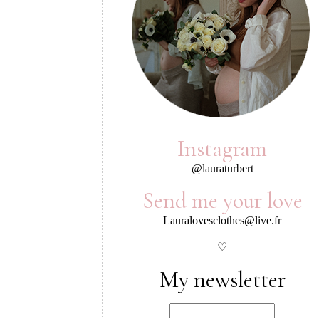
Instagram
@lauraturbert
Send me your love
Lauralovesclothes@live.fr
♡
My newsletter