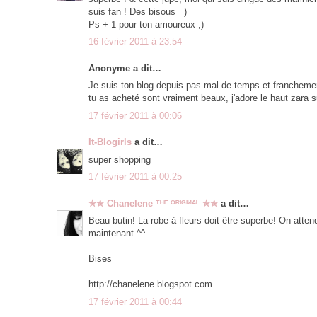
suis fan ! Des bisous =)
Ps + 1 pour ton amoureux ;)
16 février 2011 à 23:54
Anonyme a dit…
Je suis ton blog depuis pas mal de temps et franchement
tu as acheté sont vraiment beaux, j'adore le haut zara 
17 février 2011 à 00:06
It-Blogirls
a dit…
super shopping
17 février 2011 à 00:25
✯✯ Chanelene ᵀᴴᴱ ᴼᴿᴵᴳᴵᴻᴬᴸ ✯✯
a dit…
Beau butin! La robe à fleurs doit être superbe! On atte
maintenant ^^
Bises
http://chanelene.blogspot.com
17 février 2011 à 00:44