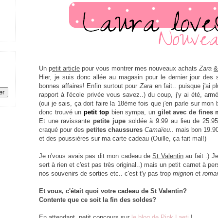
U
n p
etit article
pour vous montrer mes nouveaux achats
Zara
&
H
ier, je suis donc allée au magasin pour le dernier jour des 
bonnes affaires! Enfin surtout pour
Zara
en fait.. puisque j'ai 
rapport à l'école privée vous savez..) du coup, j'y ai été, a
(oui je sais, ça doit faire la 18ème fois que j'en parle sur mon
donc trouvé un
petit top
bien sympa, un
gilet avec de fines 
Et une ravissante
petite jupe
soldée à 9.99 au lieu de 25.95!
craqué pour des
petites chaussures
Camaïeu.
. mais bon 19.90
et des poussières sur ma carte cadeau (Ouille, ça fait mal!)
Je n'vous avais pas dit mon cadeau de
St Valentin
au fait :) J
sert à rien et c'est pas très original..) mais un petit carnet à pe
nos souvenirs de sorties etc.. c'est t'y pas trop
mignon
et
roman
Et vous, c'était quoi votre cadeau de St Valentin?
Contente que ce soit la fin des soldes?
En attendant, petit concours sur
le blog de Pink Laeti
!