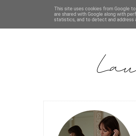
This site uses cookies from Google to 
are shared with Google along with per
statistics, and to detect and address 