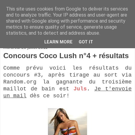
This site uses cookies from Google to deliver its services
and to analyze traffic. Your IP address and user-agent are
shared with Google along with performance and security
metrics to ensure quality of service, generate usage
statistics, and to detect and address abuse.
▼
LEARN MORE
GOT IT
mercredi 20 juillet 2011
Concours Coco Lush n°4 + résultats
Comme prévu voici les résultats du
concours #3, après tirage au sort via
Random.org la gagnante du troisième
maillot de bain est
Juls
.
Je t'envoie
un mail
dès ce soir!