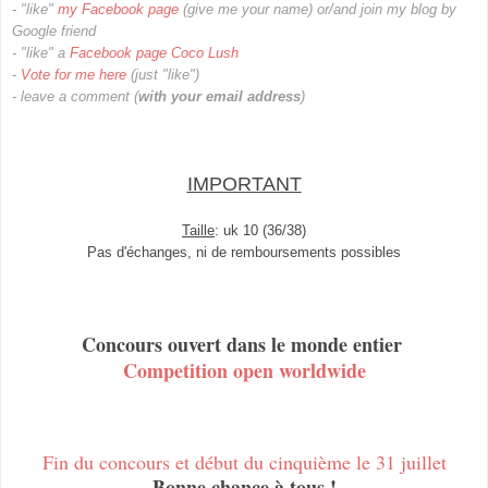
- "
like
"
my
Facebook page
(give me your name)
or/and join my blog by
Google friend
- "like" a
Facebook page Coco Lush
-
Vote for me here
(just "like")
- leave
a
comment (
with
your
email
address
)
IMPORTANT
Taille
: uk 10 (36/38)
Pas d'échanges, ni de remboursements possibles
Concours ouvert dans le monde entier
Competition open worldwide
Fin du concours et début du cinquième le 31 juillet
Bonne chance à tous !