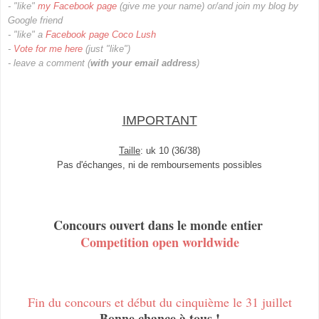
- "
like
"
my
Facebook page
(give me your name)
or/and join my blog by
Google friend
- "like" a
Facebook page Coco Lush
-
Vote for me here
(just "like")
- leave
a
comment (
with
your
email
address
)
IMPORTANT
Taille
: uk 10 (36/38)
Pas d'échanges, ni de remboursements possibles
Concours ouvert dans le monde entier
Competition open worldwide
Fin du concours et début du cinquième le 31 juillet
Bonne chance à tous !