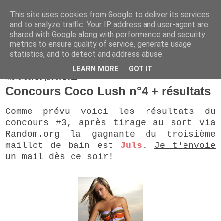
This site uses cookies from Google to deliver its services
and to analyze traffic. Your IP address and user-agent are
shared with Google along with performance and security
metrics to ensure quality of service, generate usage
statistics, and to detect and address abuse.
▼
LEARN MORE
GOT IT
mercredi 20 juillet 2011
Concours Coco Lush n°4 + résultats
Comme prévu voici les résultats du
concours #3, après tirage au sort via
Random.org la gagnante du troisième
maillot de bain est
Juls
.
Je t'envoie
un mail
dès ce soir!