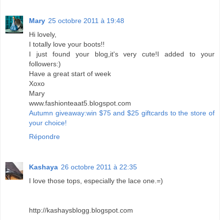
Mary
25 octobre 2011 à 19:48
Hi lovely,
I totally love your boots!!
I just found your blog,it's very cute!I added to your
followers:)
Have a great start of week
Xoxo
Mary
www.fashionteaat5.blogspot.com
Autumn giveaway:win $75 and $25 giftcards to the store of
your choice!
Répondre
Kashaya
26 octobre 2011 à 22:35
I love those tops, especially the lace one.=)
http://kashaysblogg.blogspot.com