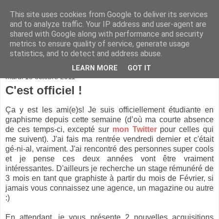
This site uses cookies from Google to deliver its services
and to analyze traffic. Your IP address and user-agent are
shared with Google along with performance and security
metrics to ensure quality of service, generate usage
statistics, and to detect and address abuse.
▼
LEARN MORE
GOT IT
mardi 18 octobre 2011
C'est officiel !
Ça y est les ami(e)s! Je suis officiellement étudiante en
graphisme depuis cette semaine (d’où ma courte absence
de ces temps-ci, excepté sur
mon Twitter
pour celles qui
me suivent). J'ai fais ma rentrée vendredi dernier et c'était
gé-ni-al, vraiment. J'ai rencontré des personnes super cools
et je pense ces deux années vont être vraiment
intéressantes. D'ailleurs je recherche un stage rémunéré de
3 mois en tant que graphiste à partir du mois de Février, si
jamais vous connaissez une agence, un magazine ou autre
:)
En attendant, je vous présente 2 nouvelles acquisitions