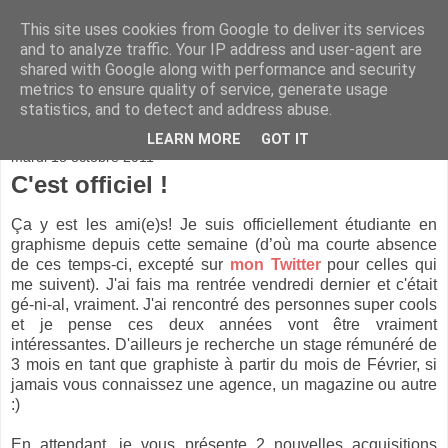
This site uses cookies from Google to deliver its services
and to analyze traffic. Your IP address and user-agent are
shared with Google along with performance and security
metrics to ensure quality of service, generate usage
statistics, and to detect and address abuse.
▼
LEARN MORE
GOT IT
mardi 18 octobre 2011
C'est officiel !
Ça y est les ami(e)s! Je suis officiellement étudiante en
graphisme depuis cette semaine (d’où ma courte absence
de ces temps-ci, excepté sur
mon Twitter
pour celles qui
me suivent). J'ai fais ma rentrée vendredi dernier et c'était
gé-ni-al, vraiment. J'ai rencontré des personnes super cools
et je pense ces deux années vont être vraiment
intéressantes. D'ailleurs je recherche un stage rémunéré de
3 mois en tant que graphiste à partir du mois de Février, si
jamais vous connaissez une agence, un magazine ou autre
:)
En attendant, je vous présente 2 nouvelles acquisitions