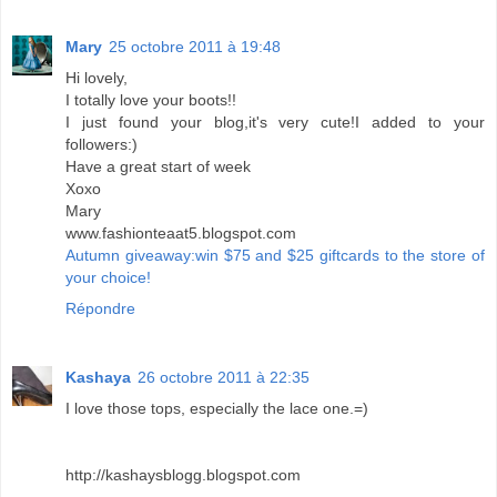
Mary
25 octobre 2011 à 19:48
Hi lovely,
I totally love your boots!!
I just found your blog,it's very cute!I added to your
followers:)
Have a great start of week
Xoxo
Mary
www.fashionteaat5.blogspot.com
Autumn giveaway:win $75 and $25 giftcards to the store of
your choice!
Répondre
Kashaya
26 octobre 2011 à 22:35
I love those tops, especially the lace one.=)
http://kashaysblogg.blogspot.com