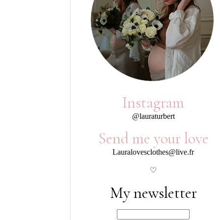
Instagram
@lauraturbert
Send me your love
Lauralovesclothes@live.fr
♡
My newsletter