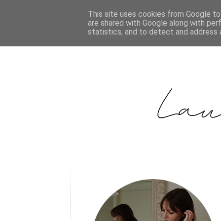
This site uses cookies from Google to 
are shared with Google along with per
statistics, and to detect and address 