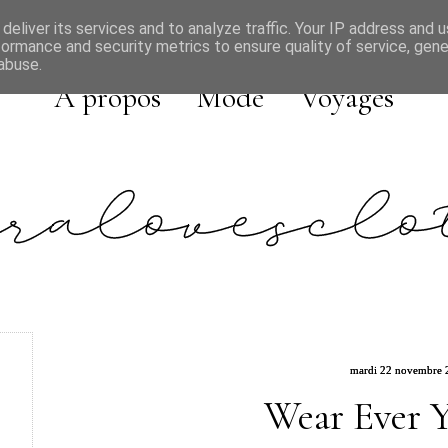
deliver its services and to analyze traffic. Your IP address and 
formance and security metrics to ensure quality of service, gen
abuse.
A propos
Mode
Voyages
mardi 22 novembre 
Wear Ever 