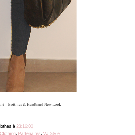
or) - Bottines & Headband New Look
lothes
à
23:16:00
Clothing
,
Partenaires
,
VJ Style