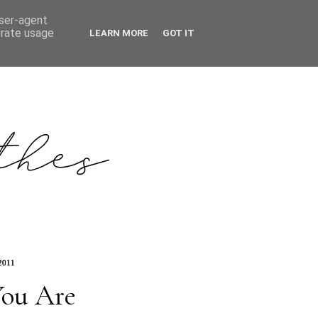
user-agent
erate usage
LEARN MORE
GOT IT
2011
You Are