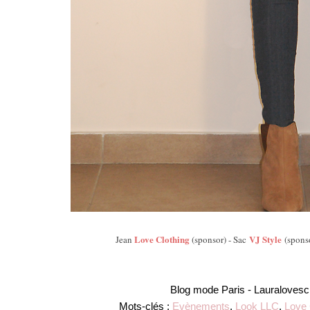
Love Clothing
VJ Style
Jean
(sponsor) - Sac
(spons
Blog mode Paris -
Lauralovesc
Mots-clés :
Evènements
,
Look LLC
,
Love 