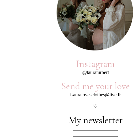
Instagram
@lauraturbert
Send me your love
Lauralovesclothes@live.fr
♡
My newsletter