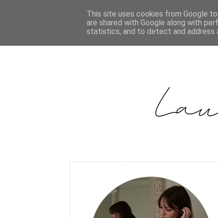
This site uses cookies from Google to 
are shared with Google along with per
statistics, and to detect and address 