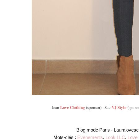
Love Clothing
VJ Style
Jean
(sponsor) - Sac
(spons
Blog mode Paris -
Lauralovesc
Mots-clés :
Evènements
,
Look LLC
,
Love 