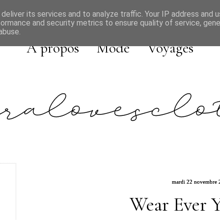
deliver its services and to analyze traffic. Your IP address and 
formance and security metrics to ensure quality of service, gen
abuse.
A propos
Mode
Voyages
mardi 22 novembre 
Wear Ever 