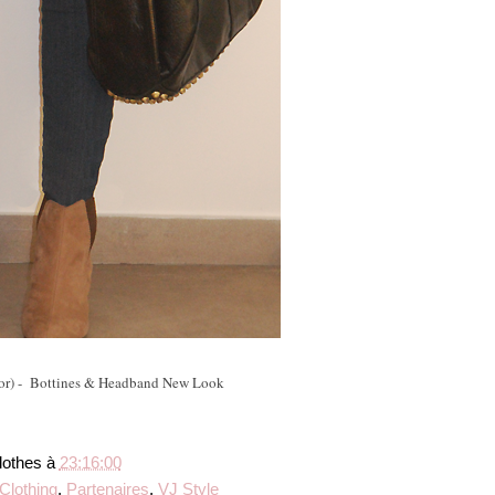
or) - Bottines & Headband New Look
lothes
à
23:16:00
Clothing
,
Partenaires
,
VJ Style