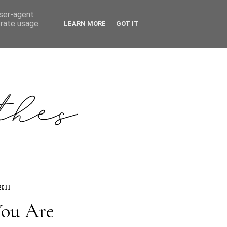
user-agent
erate usage
LEARN MORE
GOT IT
2011
You Are