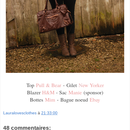
Top
Pull & Bear
-
Gilet
N
ew Yorker
Blazer
H&M
- Sac
Manie
(sponsor)
Bottes
Mim
-
Bague noeud
Ebay
Lauralovesclothes
à
21:33:00
48 commentaires: