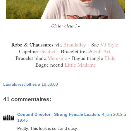
Oh le voleur !
♥
Robe
&
Chaussures
via
Brandalley
-
Sac
VJ Style
Capeline
Headict
-
Bracelet tressé
Full Art
Bracelet blanc
Meresine
-
Bague triangle
Elide
Bague noeud
Little Madame
Lauralovesclothes
à
19:58:00
41 commentaires:
Content Director - Strong Female Leaders
4 juin 2012 à
19:45
Pretty. This look is soft and easy.