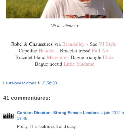
Oh le voleur !
♥
Robe
&
Chaussures
via
Brandalley
-
Sac
VJ Style
Capeline
Headict
-
Bracelet tressé
Full Art
Bracelet blanc
Meresine
-
Bague triangle
Elide
Bague noeud
Little Madame
Lauralovesclothes
à
19:58:00
41 commentaires:
Content Director - Strong Female Leaders
4 juin 2012 à
19:45
Pretty. This look is soft and easy.