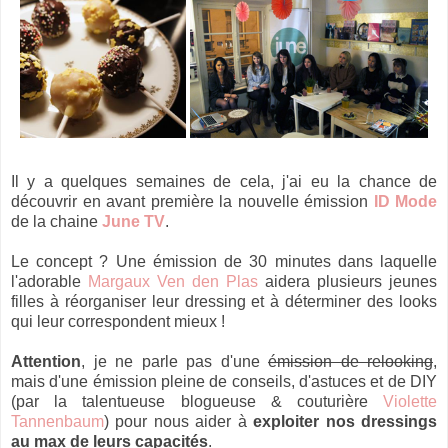
Il y a quelques semaines de cela, j'ai eu la chance de
découvrir en avant première la nouvelle émission
ID Mode
de la chaine
June TV
.
Le concept ? Une émission de 30 minutes dans laquelle
l'adorable
Margaux Ven den Plas
aidera plusieurs jeunes
filles à réorganiser leur dressing et à déterminer des looks
qui leur correspondent mieux !
Attention
, je ne parle pas d'une
émission de relooking
,
mais d'une émission pleine de conseils, d'astuces et de DIY
(par la talentueuse blogueuse & couturière
Violette
Tannenbaum
) pour nous aider à
exploiter nos dressings
au max de leurs capacités
.