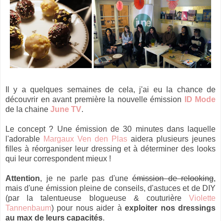
Il y a quelques semaines de cela, j'ai eu la chance de
découvrir en avant première la nouvelle émission
ID Mode
de la chaine
June TV
.
Le concept ? Une émission de 30 minutes dans laquelle
l'adorable
Margaux Ven den Plas
aidera plusieurs jeunes
filles à réorganiser leur dressing et à déterminer des looks
qui leur correspondent mieux !
Attention
, je ne parle pas d'une
émission de relooking
,
mais d'une émission pleine de conseils, d'astuces et de DIY
(par la talentueuse blogueuse & couturière
Violette
Tannenbaum
) pour nous aider à
exploiter nos dressings
au max de leurs capacités
.