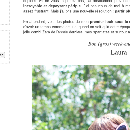
copines. Et ne vous inquiétez pas, j'ai absolument prévu de
incroyable et dépaysant périple
. J'ai beaucoup de mal à me 
assez frustrant. Mais j'ai pris une nouvelle résolution :
partir p
En attendant, voici les photos de mon
premier look sous le 
d'avoir un temps comme celui-ci quand on sait qu'à cette époque 
jolie combi Zara de l'année dernière, mes spartiates et surtout
Bon (gros) week-end
Laura