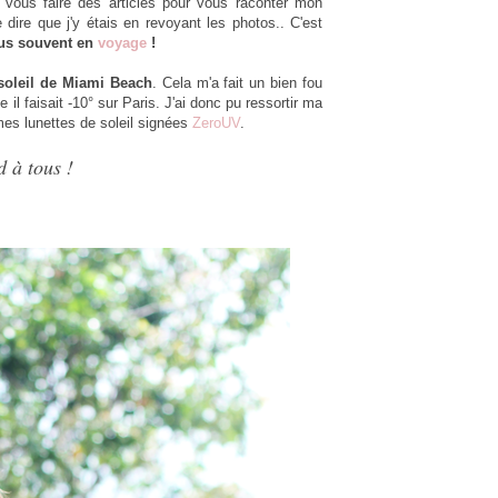
 vous faire des articles pour vous raconter mon
dire que j'y étais en revoyant les photos.. C'est
lus souvent en
voyage
!
soleil de Miami Beach
. Cela m'a fait un bien fou
il faisait -10° sur Paris. J'ai donc pu ressortir ma
 mes lunettes de soleil signées
ZeroUV
.
 à tous !