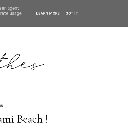
user-agent
erate usage
LEARN MORE
GOT IT
15
mi Beach !