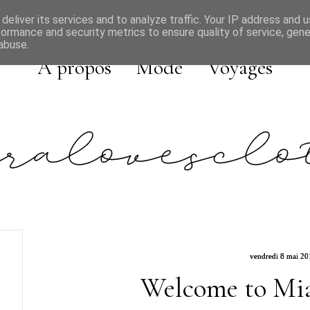
deliver its services and to analyze traffic. Your IP address and 
formance and security metrics to ensure quality of service, gen
abuse.
A propos
Mode
Voyages
vendredi 8 mai 20
Welcome to Mia