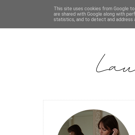
This site uses cookies from Google to 
are shared with Google along with per
statistics, and to detect and address 