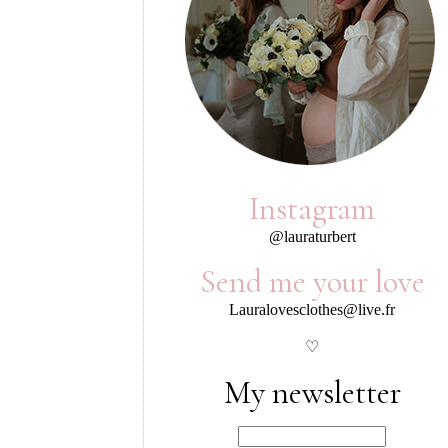
Instagram
@lauraturbert
Send me your love
Lauralovesclothes@live.fr
♡
My newsletter