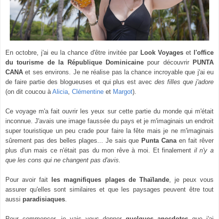
En octobre, j'ai eu la chance d'être invitée par
Look Voyages
et
l'office
du tourisme de la République Dominicaine
pour découvrir
PUNTA
CANA
et ses environs. Je ne réalise pas la chance incroyable que j'ai eu
de faire partie des blogueuses et qui plus est avec
des filles que j'adore
(on dit coucou à
Alicia
,
Clémentine
et
Margot
).
Ce voyage m'a fait ouvrir les yeux sur cette partie du monde qui m'était
inconnue. J'avais une image faussée du pays et je m'imaginais un endroit
super touristique un peu crade pour faire la fête mais je ne m'imaginais
sûrement pas des belles plages... Je sais que
Punta Cana
en fait rêver
plus d'un mais ce n'était pas du mon rêve à moi. Et finalement
il n'y a
que les cons qui ne changent pas d'avis.
Pour avoir fait
les magnifiques plages de Thaïlande
, je peux vous
assurer qu'elles sont similaires et que les paysages peuvent être tout
aussi
paradisiaques
.
Pour commencer, je vais vous donner
quelques anecdotes
que j'ai