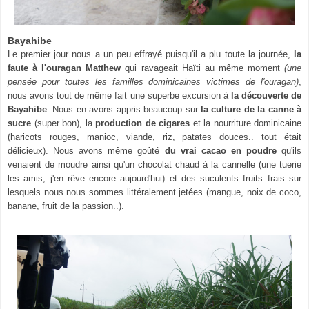
Bayahibe
Le premier jour nous a un peu effrayé puisqu'il a plu toute la journée,
la
faute à l'ouragan Matthew
qui ravageait Haïti au même moment
(une
pensée pour toutes les familles dominicaines victimes de l'ouragan)
,
nous avons tout de même fait une superbe excursion à
la découverte de
Bayahibe
. Nous en avons appris beaucoup sur
la culture de la canne à
sucre
(super bon), la
production de cigares
et la nourriture dominicaine
(haricots rouges, manioc, viande, riz, patates douces.. tout était
délicieux). Nous avons même goûté
du vrai cacao en poudre
qu'ils
venaient de moudre ainsi qu'un chocolat chaud à la cannelle (une tuerie
les amis, j'en rêve encore aujourd'hui) et des suculents fruits frais sur
lesquels nous nous sommes littéralement jetées (mangue, noix de coco,
banane, fruit de la passion..).