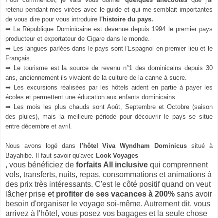
retenu pendant mes virées avec le guide et qui me semblait importantes
de vous dire pour vous introduire
l'histoire du pays.
➡ La République Dominicaine est devenue depuis 1994 le premier pays
producteur et exportateur de Cigare dans le monde.
➡ Les langues parlées dans le pays sont l'Espagnol en premier lieu et le
Français.
➡ Le tourisme est la source de revenu n°1 des dominicains depuis 30
ans, anciennement ils vivaient de la culture de la canne à sucre.
➡ Les excursions réalisées par les hôtels aident en partie à payer les
écoles et permettent une éducation aux enfants dominicains.
➡ Les mois les plus chauds sont Août, Septembre et Octobre (saison
des pluies), mais la meilleure période pour découvrir le pays se situe
entre décembre et avril.
Nous avons logé dans
l'hôtel Viva
Wyndham Dominicus
situé à
Bayahibe. Il faut savoir qu'avec
Look Voyages
, vous bénéficiez de
forfaits All inclusive
qui comprennent
vols, transferts, nuits, repas, consommations et animations à
des prix très intéressants. C'est le côté positif quand on veut
lâcher prise et
profiter de ses vacances à 200%
sans avoir
besoin d'organiser le voyage soi-même. Autrement dit, vous
arrivez à l'hôtel, vous posez vos bagages et la seule chose