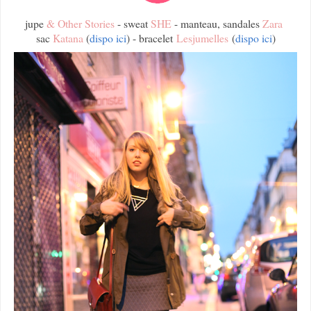
jupe
& Other Stories
-
sweat
SHE
-
manteau, sandales
Zara
sac
Katana
(
dispo ici
) - bracelet
Lesjumelles
(
dispo ici
)