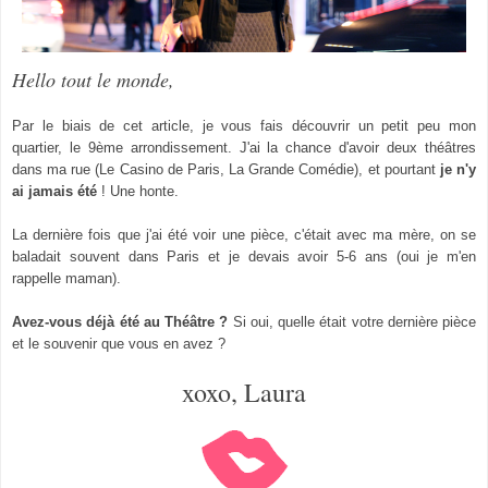
Hello tout le monde,
Par le biais de cet article, je vous fais découvrir un petit peu mon
quartier, le 9ème arrondissement. J'ai la chance d'avoir deux théâtres
dans ma rue (Le Casino de Paris, La Grande Comédie), et pourtant
je n'y
ai jamais été
! Une honte.
La dernière fois que j'ai
été voir une pièce, c'était avec ma mère, on se
baladait souvent
dans P
ari
s
et je devais avoir
5-6
ans
(oui
je m'en
rappelle maman).
Avez-vous déjà été au Théâtre
?
Si o
ui,
quelle était v
otre dernière p
ièce
et le souvenir que vous en a
vez
?
xoxo, Laura