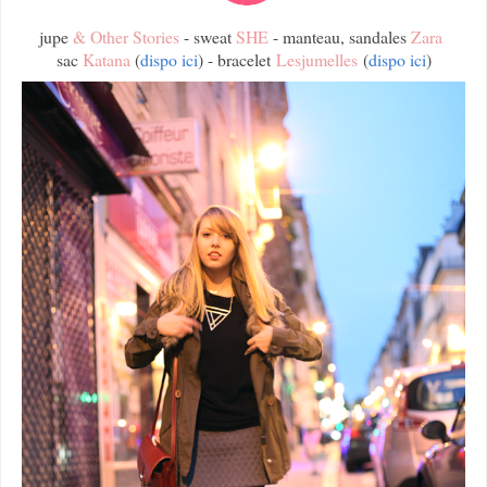
jupe
& Other Stories
-
sweat
SHE
-
manteau, sandales
Zara
sac
Katana
(
dispo ici
) - bracelet
Lesjumelles
(
dispo ici
)