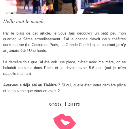
Hello tout le monde,
Par le biais de cet article, je vous fais découvrir un petit peu mon
quartier, le 9ème arrondissement. J'ai la chance d'avoir deux théâtres
dans ma rue (Le Casino de Paris, La Grande Comédie), et pourtant
je n'y
ai jamais été
! Une honte.
La dernière fois que j'ai
été voir une pièce, c'était avec ma mère, on se
baladait souvent
dans P
ari
s
et je devais avoir
5-6
ans
(oui
je m'en
rappelle maman).
Avez-vous déjà été au Théâtre
?
Si o
ui,
quelle était v
otre dernière p
ièce
et le souvenir que vous en a
vez
?
xoxo, Laura