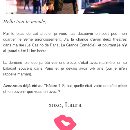
Hello tout le monde,
Par le biais de cet article, je vous fais découvrir un petit peu mon
quartier, le 9ème arrondissement. J'ai la chance d'avoir deux théâtres
dans ma rue (Le Casino de Paris, La Grande Comédie), et pourtant
je n'y
ai jamais été
! Une honte.
La dernière fois que j'ai
été voir une pièce, c'était avec ma mère, on se
baladait souvent
dans P
ari
s
et je devais avoir
5-6
ans
(oui
je m'en
rappelle maman).
Avez-vous déjà été au Théâtre
?
Si o
ui,
quelle était v
otre dernière p
ièce
et le souvenir que vous en a
vez
?
xoxo, Laura