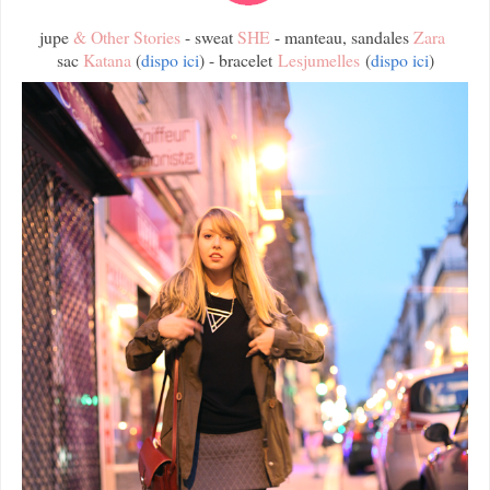
jupe
& Other Stories
-
sweat
SHE
-
manteau, sandales
Zara
sac
Katana
(
dispo ici
) - bracelet
Lesjumelles
(
dispo ici
)