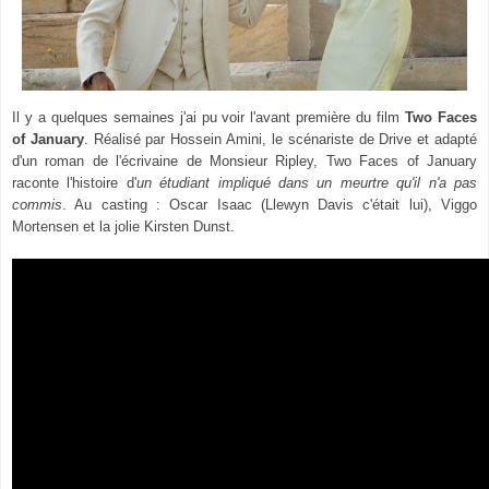
Il y a quelques semaines j'ai pu voir l'avant première du film
Two Faces
of January
. Réalisé par Hossein Amini, le scénariste de Drive et adapté
d'un roman de l'écrivaine de Monsieur Ripley, Two Faces of January
raconte l'histoire d'
un étudiant impliqué dans un meurtre qu'il n'a pas
commis
. Au casting : Oscar Isaac (Llewyn Davis c'était lui), Viggo
Mortensen et la jolie Kirsten Dunst.