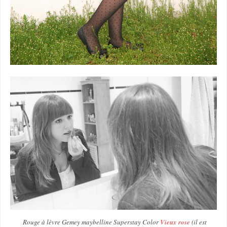
Rouge à lèvre Gemey maybelline Superstay Color
Vieux rose
(il est