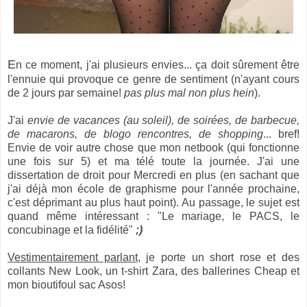
E
n ce moment, j'ai plusieurs envies... ça doit sûrement être
l'ennuie qui provoque ce genre de sentiment (n'ayant cours
de 2 jours par semaine!
pas plus mal non plus hein
).
J'ai
envie de vacances (au soleil), de soirées, de barbecue,
de macarons, de blogo rencontres, de shopping
... bref!
Envie de voir autre chose que mon netbook (qui fonctionne
une fois sur 5) et ma télé toute la journée. J'ai une
dissertation de droit pour Mercredi en plus (en sachant que
j'ai déjà mon école de graphisme pour l'année prochaine,
c'est déprimant au plus haut point). Au passage, le sujet est
quand même intéressant : "Le mariage, le PACS, le
concubinage et la fidélité"
;)
Vestimentairement parlant
, je porte un short rose et des
collants New Look, un t-shirt Zara, des ballerines Cheap et
mon bioutifoul sac Asos!