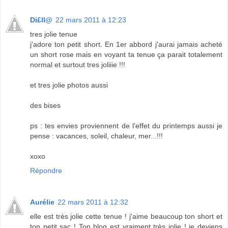
Di£ll@
22 mars 2011 à 12:23
tres jolie tenue
j'adore ton petit short. En 1er abbord j'aurai jamais acheté
un short rose mais en voyant ta tenue ça parait totalement
normal et surtout tres joliiie !!!
et tres jolie photos aussi
des bises
ps : tes envies proviennent de l'effet du printemps aussi je
pense : vacances, soleil, chaleur, mer...!!!
xoxo
Répondre
Aurélie
22 mars 2011 à 12:32
elle est très jolie cette tenue ! j'aime beaucoup ton short et
ton petit sac ! Ton blog est vraiment très jolie ! je deviens