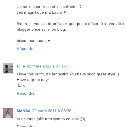
j'aime le short rose et les collants :D
t'es magnifique ma Laura ♥
Sinon, je voulais te préciser que je t'ai décerné le versatile
blogger price sur mon blog,
bisouuuuuuuuus ♥
Répondre
Ellie
22 mars 2011 à 03:15
I love this outfit, it's fantastic! You have such great style :)
Have a great day!
-Ellie
Répondre
MaNAa
22 mars 2011 à 03:36
tu es toute jolie tres sympa ce look ;)))
Répondre