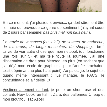
E
n ce moment, j'ai plusieurs envies... ça doit sûrement être
l'ennuie qui provoque ce genre de sentiment (n'ayant cours
de 2 jours par semaine!
pas plus mal non plus hein
).
J'ai
envie de vacances (au soleil), de soirées, de barbecue,
de macarons, de blogo rencontres, de shopping
... bref!
Envie de voir autre chose que mon netbook (qui fonctionne
une fois sur 5) et ma télé toute la journée. J'ai une
dissertation de droit pour Mercredi en plus (en sachant que
j'ai déjà mon école de graphisme pour l'année prochaine,
c'est déprimant au plus haut point). Au passage, le sujet est
quand même intéressant : "Le mariage, le PACS, le
concubinage et la fidélité"
;)
Vestimentairement parlant
, je porte un short rose et des
collants New Look, un t-shirt Zara, des ballerines Cheap et
mon bioutifoul sac Asos!