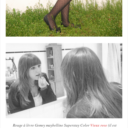
Rouge à lèvre Gemey maybelline Superstay Color
Vieux rose
(il est