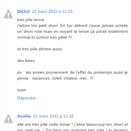
Di£ll@
22 mars 2011 à 12:23
tres jolie tenue
j'adore ton petit short. En 1er abbord j'aurai jamais acheté
un short rose mais en voyant ta tenue ça parait totalement
normal et surtout tres joliiie !!!
et tres jolie photos aussi
des bises
ps : tes envies proviennent de l'effet du printemps aussi je
pense : vacances, soleil, chaleur, mer...!!!
xoxo
Répondre
Aurélie
22 mars 2011 à 12:32
elle est très jolie cette tenue ! j'aime beaucoup ton short et
ton petit sac ! Ton blog est vraiment très jolie ! je deviens