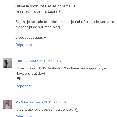
j'aime le short rose et les collants :D
t'es magnifique ma Laura ♥
Sinon, je voulais te préciser que je t'ai décerné le versatile
blogger price sur mon blog,
bisouuuuuuuuus ♥
Répondre
Ellie
22 mars 2011 à 03:15
I love this outfit, it's fantastic! You have such great style :)
Have a great day!
-Ellie
Répondre
MaNAa
22 mars 2011 à 03:36
tu es toute jolie tres sympa ce look ;)))
Répondre