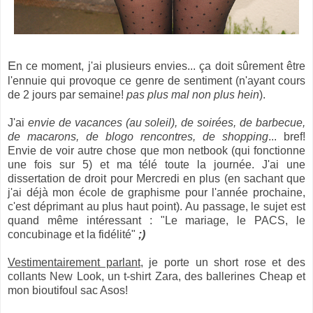
E
n ce moment, j'ai plusieurs envies... ça doit sûrement être
l'ennuie qui provoque ce genre de sentiment (n'ayant cours
de 2 jours par semaine!
pas plus mal non plus hein
).
J'ai
envie de vacances (au soleil), de soirées, de barbecue,
de macarons, de blogo rencontres, de shopping
... bref!
Envie de voir autre chose que mon netbook (qui fonctionne
une fois sur 5) et ma télé toute la journée. J'ai une
dissertation de droit pour Mercredi en plus (en sachant que
j'ai déjà mon école de graphisme pour l'année prochaine,
c'est déprimant au plus haut point). Au passage, le sujet est
quand même intéressant : "Le mariage, le PACS, le
concubinage et la fidélité"
;)
Vestimentairement parlant
, je porte un short rose et des
collants New Look, un t-shirt Zara, des ballerines Cheap et
mon bioutifoul sac Asos!