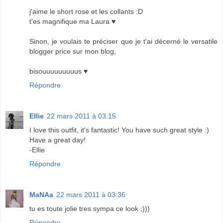
j'aime le short rose et les collants :D
t'es magnifique ma Laura ♥
Sinon, je voulais te préciser que je t'ai décerné le versatile
blogger price sur mon blog,
bisouuuuuuuuus ♥
Répondre
Ellie
22 mars 2011 à 03:15
I love this outfit, it's fantastic! You have such great style :)
Have a great day!
-Ellie
Répondre
MaNAa
22 mars 2011 à 03:36
tu es toute jolie tres sympa ce look ;)))
Répondre