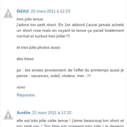
Di£ll@
22 mars 2011 à 12:23
tres jolie tenue
j'adore ton petit short. En 1er abbord j'aurai jamais acheté
un short rose mais en voyant ta tenue ça parait totalement
normal et surtout tres joliiie !!!
et tres jolie photos aussi
des bises
ps : tes envies proviennent de l'effet du printemps aussi je
pense : vacances, soleil, chaleur, mer...!!!
xoxo
Répondre
Aurélie
22 mars 2011 à 12:32
elle est très jolie cette tenue ! j'aime beaucoup ton short et
ton petit sac ! Ton blog est vraiment très jolie ! je deviens