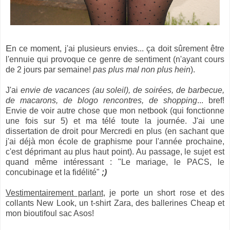
E
n ce moment, j'ai plusieurs envies... ça doit sûrement être
l'ennuie qui provoque ce genre de sentiment (n'ayant cours
de 2 jours par semaine!
pas plus mal non plus hein
).
J'ai
envie de vacances (au soleil), de soirées, de barbecue,
de macarons, de blogo rencontres, de shopping
... bref!
Envie de voir autre chose que mon netbook (qui fonctionne
une fois sur 5) et ma télé toute la journée. J'ai une
dissertation de droit pour Mercredi en plus (en sachant que
j'ai déjà mon école de graphisme pour l'année prochaine,
c'est déprimant au plus haut point). Au passage, le sujet est
quand même intéressant : "Le mariage, le PACS, le
concubinage et la fidélité"
;)
Vestimentairement parlant
, je porte un short rose et des
collants New Look, un t-shirt Zara, des ballerines Cheap et
mon bioutifoul sac Asos!