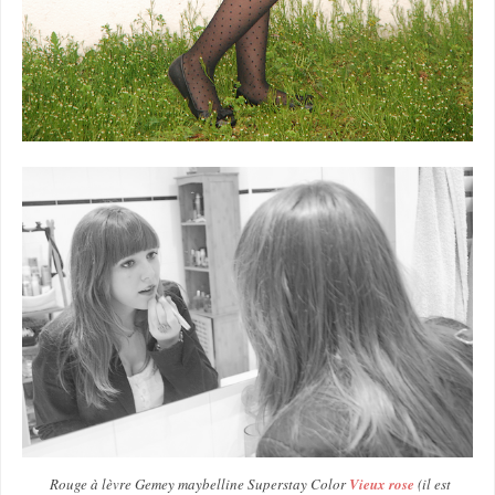
Rouge à lèvre Gemey maybelline Superstay Color
Vieux rose
(il est