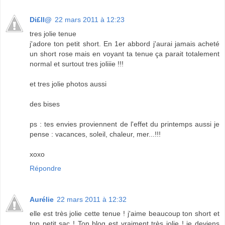
Di£ll@
22 mars 2011 à 12:23
tres jolie tenue
j'adore ton petit short. En 1er abbord j'aurai jamais acheté
un short rose mais en voyant ta tenue ça parait totalement
normal et surtout tres joliiie !!!
et tres jolie photos aussi
des bises
ps : tes envies proviennent de l'effet du printemps aussi je
pense : vacances, soleil, chaleur, mer...!!!
xoxo
Répondre
Aurélie
22 mars 2011 à 12:32
elle est très jolie cette tenue ! j'aime beaucoup ton short et
ton petit sac ! Ton blog est vraiment très jolie ! je deviens