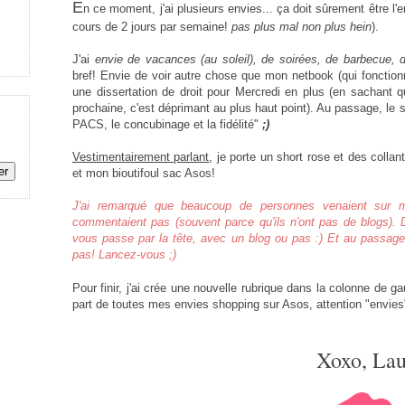
E
n ce moment, j'ai plusieurs envies... ça doit sûrement être l
cours de 2 jours par semaine!
pas plus mal non plus hein
).
J'ai
envie de vacances (au soleil), de soirées, de barbecue,
bref! Envie de voir autre chose que mon netbook (qui fonctionne
une dissertation de droit pour Mercredi en plus (en sachant 
prochaine, c'est déprimant au plus haut point). Au passage, le 
PACS, le concubinage et la fidélité"
;)
Vestimentairement parlant
, je porte un short rose et des colla
et mon bioutifoul sac Asos!
J'ai remarqué que beaucoup de personnes venaient sur m
commentaient pas (souvent parce qu'ils n'ont pas de blogs).
vous passe par la tête, avec un blog ou pas :) Et au passag
pas! Lancez-vous ;)
Pour finir, j'ai crée une nouvelle rubrique dans la colonne de ga
part de toutes mes envies shopping sur Asos, attention "envies
Xoxo, Lau