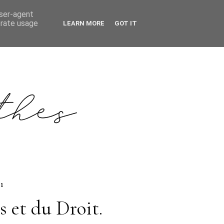
user-agent
erate usage
LEARN MORE
GOT IT
11
s et du Droit.