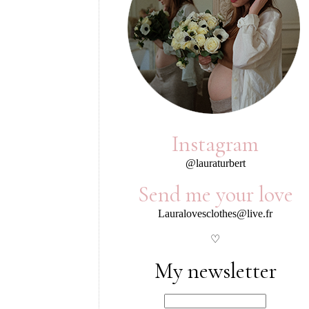
Instagram
@lauraturbert
Send me your love
Lauralovesclothes@live.fr
♡
My newsletter