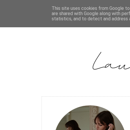
This site uses cookies from Google to 
are shared with Google along with per
statistics, and to detect and address 