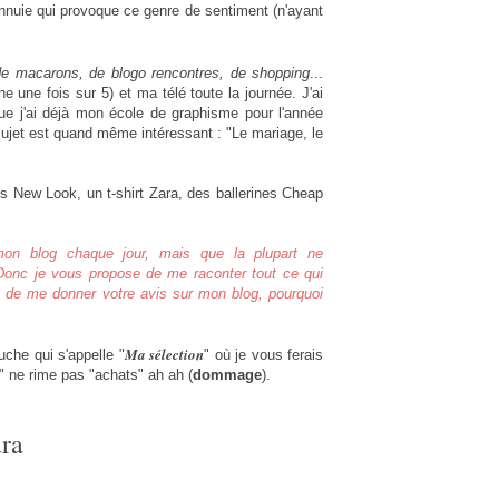
'ennuie qui provoque ce genre de sentiment (n'ayant
 de macarons, de blogo rencontres, de shopping
...
 une fois sur 5) et ma télé toute la journée. J'ai
que j'ai déjà mon école de graphisme pour l'année
sujet est quand même intéressant : "Le mariage, le
nts New Look, un t-shirt Zara, des ballerines Cheap
on blog chaque jour, mais que la plupart ne
 Donc je vous propose de me raconter tout ce qui
e de me donner votre avis sur mon blog, pourquoi
Ma sélection
uche qui s'appelle "
" où je vous ferais
" ne rime pas "achats" ah ah (
dommage
).
ra