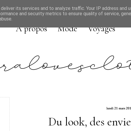
deliver its services and to analyze traffic. Your IP address and 
formance and security metrics to ensure quality of service, gen
abuse.
A propos
Mode
Voyages
lundi 21 mars 20
Du look, des envie